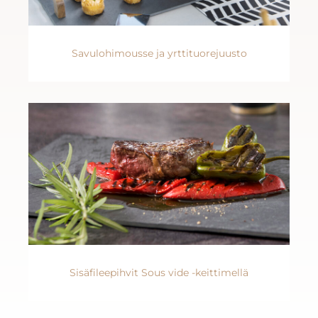
Savulohimousse ja yrttituorejuusto
Sisäfileepihvit Sous vide -keittimellä