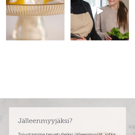
Jälleenmyyjäksi?
Toivotamme tervetulleiksi jälleenmyyjät, jotka