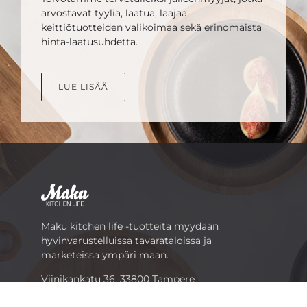
arvostavat tyyliä, laatua, laajaa
keittiötuotteiden valikoimaa sekä erinomaista
hinta-laatusuhdetta.
LUE LISÄÄ
Maku kitchen life -tuotteita myydään
hyvinvarustelluissa tavarataloissa ja
marketeissa ympäri maan.
Viinikankatu 36, 33800 Tampere
Puh.
03 2521 111