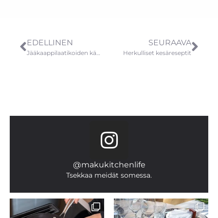
EDELLINEN
SEURAAVA
Jääkaappilaatikoiden käytöllä on useita hyötyjä
Herkulliset kesäreseptit
@makukitchenlife
Tsekkaa meidät somessa.