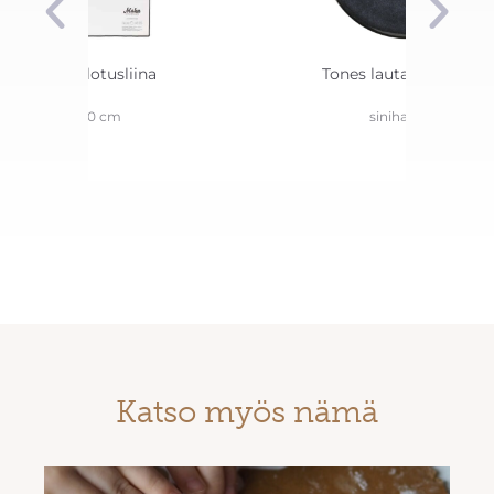
Lasin kiillotusliina
Tones lautanen 27 cm
64×50 cm
siniharmaa
Katso myös nämä