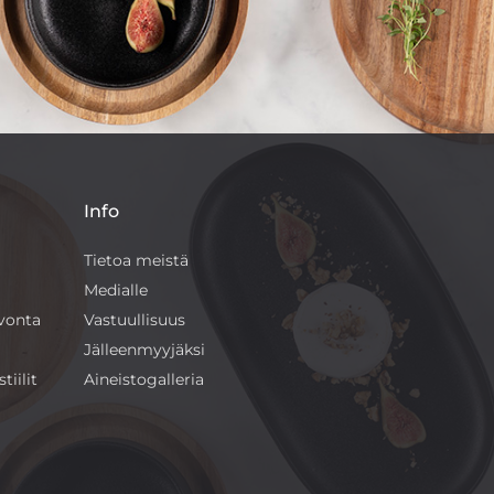
Info
Tietoa meistä
Medialle
ivonta
Vastuullisuus
Jälleenmyyjäksi
tiilit
Aineistogalleria