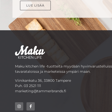
LUE LISÄÄ
Maku kitchen life -tuotteita myydään hyvinvarustelluis
tavarataloissa ja marketeissa ympäri maan.
Viinikankatu 36, 33800 Tampere
Puh.
03 2521 111
marketing@tammerbrands.fi