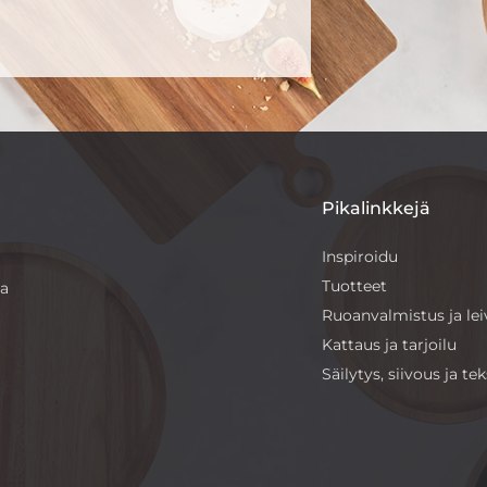
Pikalinkkejä
Inspiroidu
Tuotteet
sa
Ruoanvalmistus ja le
Kattaus ja tarjoilu
Säilytys, siivous ja teks