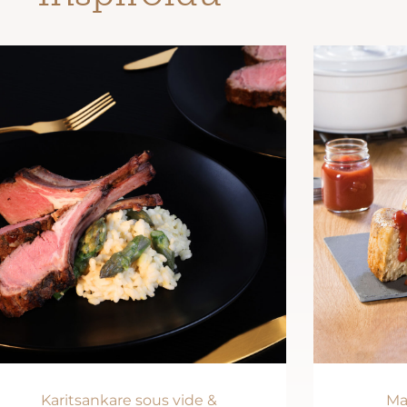
Karitsankare sous vide &
Ma