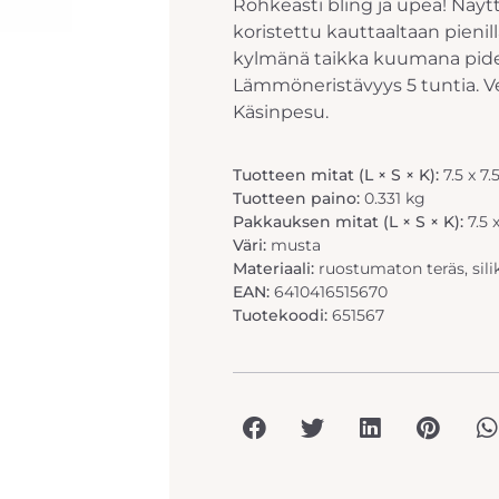
Rohkeasti bling ja upea! Näy
koristettu kauttaaltaan pienil
kylmänä taikka kuumana pi
Lämmöneristävyys 5 tuntia. V
Käsinpesu.
Tuotteen mitat (L × S × K):
7.5 x 7.
Tuotteen paino:
0.331 kg
Pakkauksen mitat (L × S × K):
7.5 
Väri:
musta
Materiaali:
ruostumaton teräs, sili
EAN:
6410416515670
Tuotekoodi:
651567