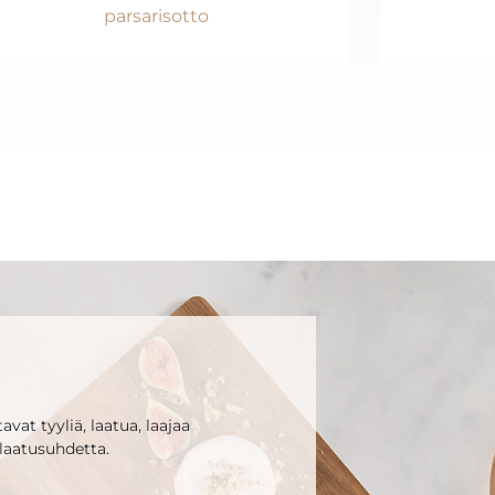
parsarisotto
vat tyyliä, laatua, laajaa
laatusuhdetta.