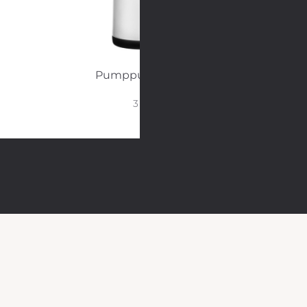
Pumpputermos
3 L