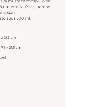
ttävä musta termospullo on
lä timanteilla. Pitää juoman
dempään.
etoisuus 500 ml.
5 x 21.5 cm
x 7.5 x 21.5 cm
koni