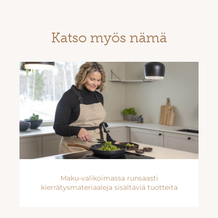
Katso myös nämä
Maku-valikoimassa runsaasti
kierrätysmateriaaleja sisältäviä tuotteita