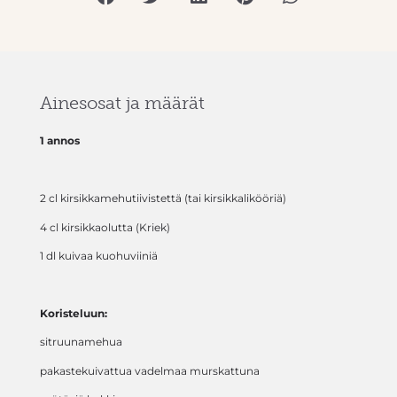
Ainesosat ja määrät
1 annos
2 cl kirsikkamehutiivistettä (tai kirsikkalikööriä)
4 cl kirsikkaolutta (Kriek)
1 dl kuivaa kuohuviiniä
Koristeluun:
sitruunamehua
pakastekuivattua vadelmaa murskattuna