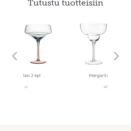
Tutustu tuotteisiin
Cocktaillasi 2 kpl
Margaritalasi 2 kpl
45 cl
46 cl