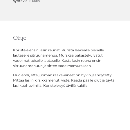
syötäviä kukkia
Ohje
Koristele ensin lasin reunat. Purista laakealle pienelle
lautaselle sitruunamehua. Murskaa pakastekuivatut
vadelmat toiselle lautaselle. Kasta lasin reuna ensin
sitruunamehuun ja sitten vadelmamurskaan.
Huolehdi, että juoman raaka-aineet on hyvin jäähdytetty.
Mittaa lasiin kirsikkamehutiiviste. Kaada päälle olut ja täytä
lasi kuohuviinillä. Koristele syötävillä kukilla.