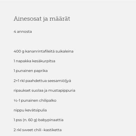
Ainesosat ja määrät
4 annosta
400 g kananrintafileitä suikaleina
1 napakka kesäkurpitsa
1 punainen paprika
2+1 rkl paahdettua seesamiöljyä
ripaukset suolaa ja mustapippuria
½-1 punainen chilipalko
nippu kevätsipulia
1 pss (n. 60 g) babypinaattia
2 rkl sweet chili -kastiketta