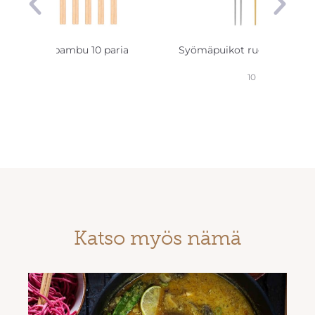
ömäpuikot bambu 10 paria
Syömäpuikot ruostumaton 
10 kpl
Katso myös nämä