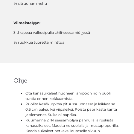
½ sitruunan mehu
Viimeistelyyn:
3 tl rapeaa valkosipulia chili-seesamiöljyssä
½ ruukkua tuoretta minttua
Ohje
Ota kanasuikaleet huoneen lämpöön noin puoli
tuntia ennen kokkaamista.
Puolita kesäkurpitsa pituussuunnassa ja leikkaa se
0,5 cm paksuiksi viipaleiksi. Poista paprikasta kanta
ja siemenet. Suikaloi paprika.
Kuumenna 2 rkl seesamiöljyä pannulla ja ruskista
kanasuikaleet. Mausta ne suolalla ja mustapippurilla.
Kaada suikaleet hetkeksi lautaselle sivuun