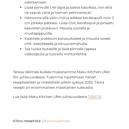
odottamaan.
Lisää pannulle 1 rkl öljyä ja paista kasviksia, niin että
ne saavat väriä ja hieman pehmenevät.
Hienonna sillä välin chili ja leikkaa kevätsipulit noin 2
cm pitkiksi pätkiksi. Lisää chili, kevätsipuli ja pinaatti
kasvisten joukkoon. Mausta suolalla ja
mustapippurilla.
Kääntele joukkoon kanasuikaleet ja mausta sweet
chili -kastikkeella ja sitruunamehulla.
Jaa ruoka lautasille ja lisää pinnalle rapeaa
valkosipulia ja tuoreita mintunlehtiä.
Teresa Välimäki kulkee mukanamme Maku Kitchen Lifen
10v-juhlavuodessa. Tulemme nauttimaan hänen
resepteistään ja vinkeistään pitkin syksyä 2025. Tämä
resepti on ensimmäinen maistiainen tulevasta.
Lue lisää Maku Kitchen Lifen juhlavuodesta
TÄÄLTÄ
.
Kiitos reseptistä
@teresavalimaki