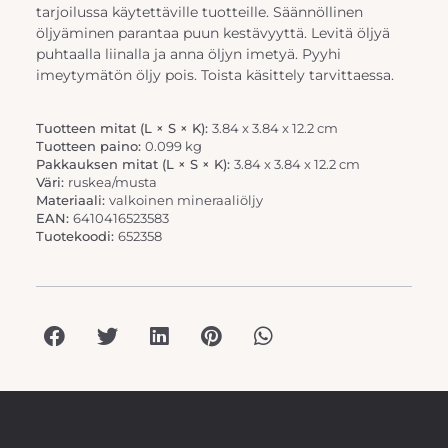
tarjoilussa käytettäville tuotteille. Säännöllinen
öljyäminen parantaa puun kestävyyttä. Levitä öljyä
puhtaalla liinalla ja anna öljyn imetyä. Pyyhi
imeytymätön öljy pois. Toista käsittely tarvittaessa.
Tuotteen mitat (L × S × K):
3.84 x 3.84 x 12.2 cm
Tuotteen paino:
0.099 kg
Pakkauksen mitat (L × S × K):
3.84 x 3.84 x 12.2 cm
Väri:
ruskea/musta
Materiaali:
valkoinen mineraaliöljy
EAN:
6410416523583
Tuotekoodi:
652358