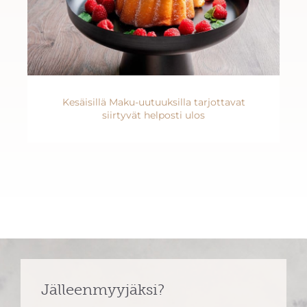
Kesäisillä Maku-uutuuksilla tarjottavat
siirtyvät helposti ulos
Jälleenmyyjäksi?