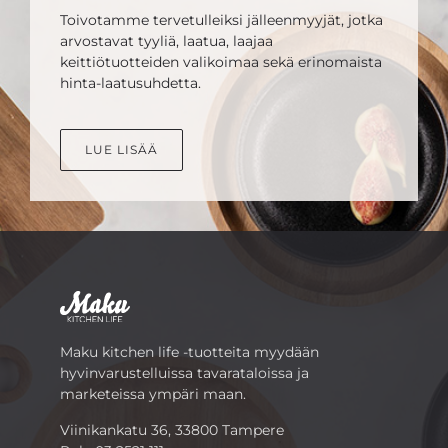
Toivotamme tervetulleiksi jälleenmyyjät, jotka
arvostavat tyyliä, laatua, laajaa
keittiötuotteiden valikoimaa sekä erinomaista
hinta-laatusuhdetta.
LUE LISÄÄ
Maku kitchen life -tuotteita myydään
hyvinvarustelluissa tavarataloissa ja
marketeissa ympäri maan.
Viinikankatu 36, 33800 Tampere