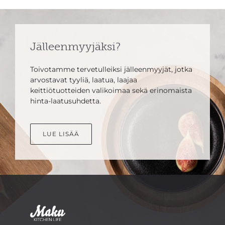
Jälleenmyyjäksi?
Toivotamme tervetulleiksi jälleenmyyjät, jotka
arvostavat tyyliä, laatua, laajaa
keittiötuotteiden valikoimaa sekä erinomaista
hinta-laatusuhdetta.
LUE LISÄÄ