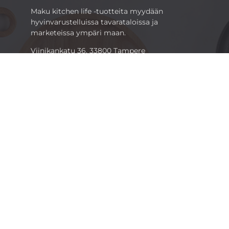
Maku kitchen life -tuotteita myydään
hyvinvarustelluissa tavarataloissa ja
marketeissa ympäri maan.
Viinikankatu 36, 33800 Tampere
Puh.
03 2521 111
marketing@tammerbrands.fi
Pikalinkkejä
Info
Inspiroidu
Tietoa meistä
Tuotteet
Medialle
Ruoanvalmistus ja
Vastuullisuus
leivonta
Jälleenmyyjäksi
Kattaus ja tarjoilu
Aineistogalleria
Säilytys, siivous ja
tekstiilit