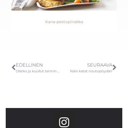
Kana-pestopiirakka
EDELLINEN
SEURAAVA
Oletko jo kuullut termin Flexaus?
Näin katat noutopöydän