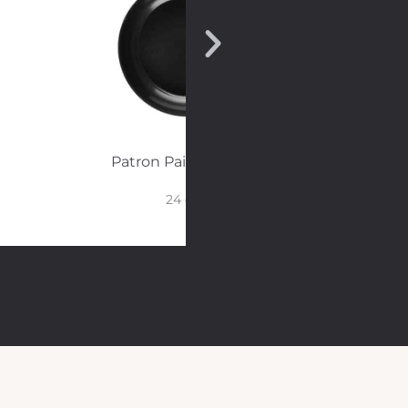
Patron Paistinpannu
24 cm