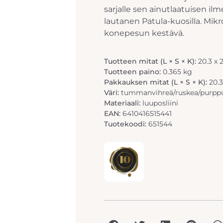
sarjalle sen ainutlaatuisen i
lautanen Patula-kuosilla. Mik
konepesun kestävä.
Tuotteen mitat (L × S × K):
20.3 x 
Tuotteen paino:
0.365 kg
Pakkauksen mitat (L × S × K):
20.3
Väri:
tummanvihreä/ruskea/purppu
Materiaali:
luuposliini
EAN:
6410416515441
Tuotekoodi:
651544