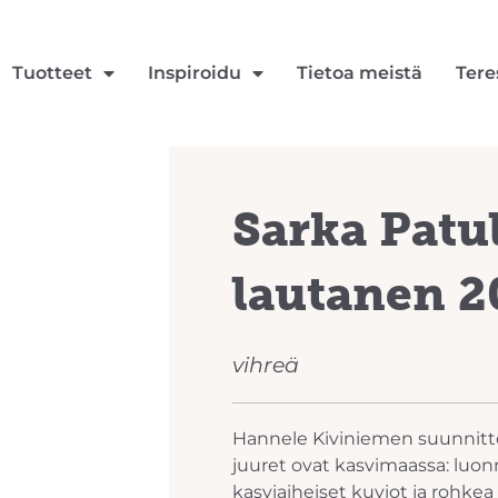
Tuotteet
Inspiroidu
Tietoa meistä
Tere
Sarka Patu
lautanen 2
vihreä
Hannele Kiviniemen suunnitt
juuret ovat kasvimaassa: luonn
kasviaiheiset kuviot ja rohkea 