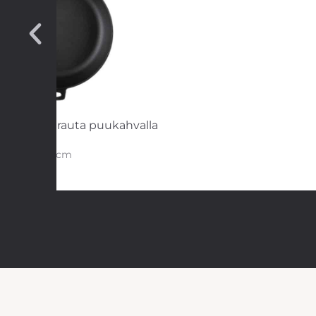
pannu valurauta puukahvalla
28 cm