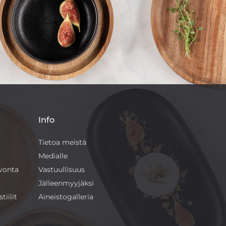
Info
Tietoa meistä
Medialle
ivonta
Vastuullisuus
Jälleenmyyjäksi
tiilit
Aineistogalleria