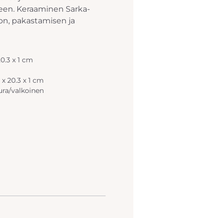
lmeen. Keraaminen Sarka-
ron, pakastamisen ja
20.3 x 1 cm
 x 20.3 x 1 cm
ra/valkoinen