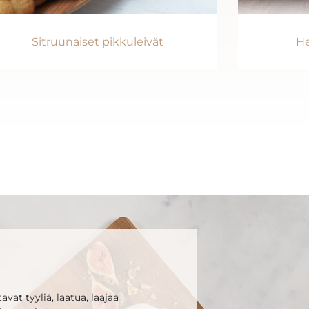
Sitruunaiset pikkuleivät
He
vat tyyliä, laatua, laajaa