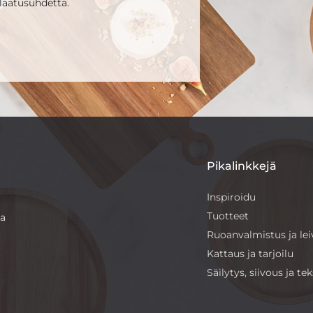
laatusuhdetta.
Pikalinkkejä
Inspiroidu
Tuotteet
sa
Ruoanvalmistus ja le
Kattaus ja tarjoilu
Säilytys, siivous ja teks