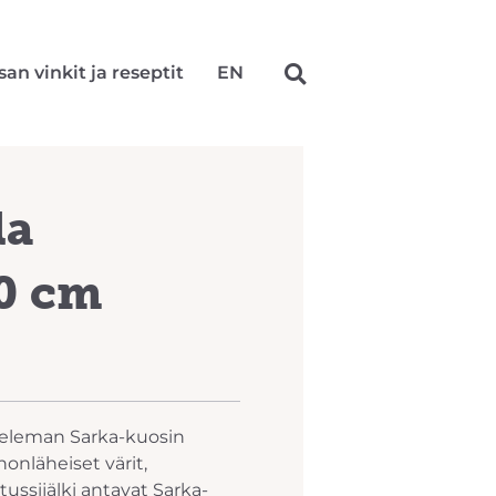
san vinkit ja reseptit
EN
la
0 cm
eleman Sarka-kuosin
onläheiset värit,
tussijälki antavat Sarka-