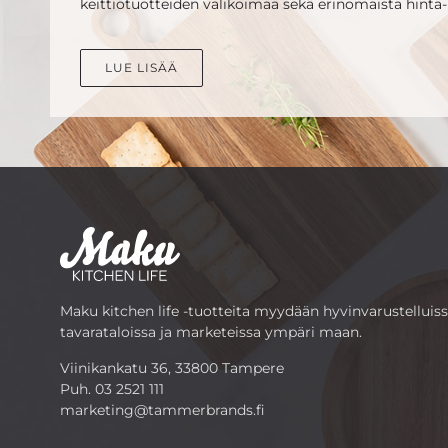
keittiötuotteiden valikoimaa sekä erinomaista hinta-
LUE LISÄÄ
Maku kitchen life -tuotteita myydään hyvinvarustelluis
tavarataloissa ja marketeissa ympäri maan.
Viinikankatu 36, 33800 Tampere
Puh.
03 2521 111
marketing@tammerbrands.fi