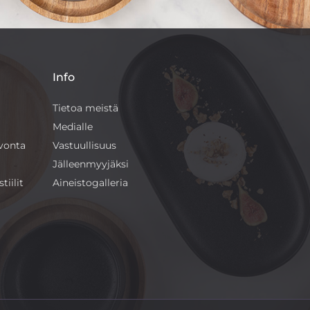
Info
Tietoa meistä
Medialle
ivonta
Vastuullisuus
Jälleenmyyjäksi
tiilit
Aineistogalleria