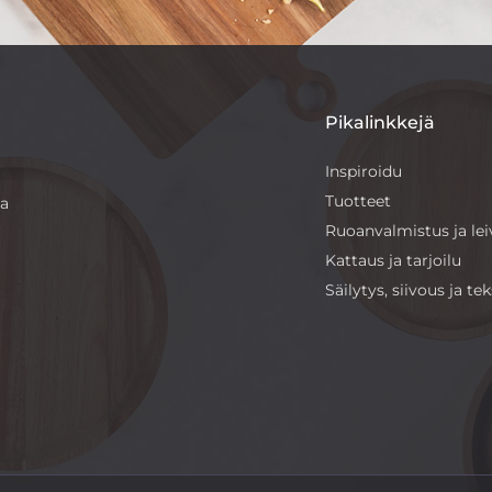
Pikalinkkejä
Inspiroidu
Tuotteet
sa
Ruoanvalmistus ja le
Kattaus ja tarjoilu
Säilytys, siivous ja teks