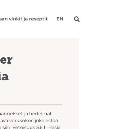
san vinkit ja reseptit
EN
er
ia
vihannekset ja hedelmät
ava verkkokori joka estää
iin. Vetoisuus 5,6 L. Rasia