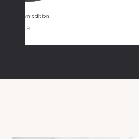
Muki brown edition
30 cl