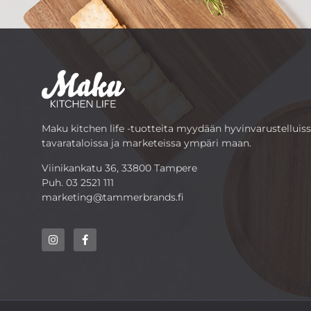
Maku kitchen life -tuotteita myydään hyvinvarustelluis
tavarataloissa ja marketeissa ympäri maan.
Viinikankatu 36, 33800 Tampere
Puh.
03 2521 111
marketing@tammerbrands.fi