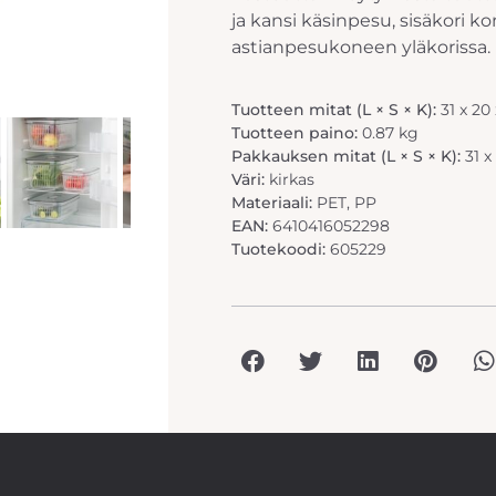
ja kansi käsinpesu, sisäkori 
astianpesukoneen yläkorissa.
Tuotteen mitat (L × S × K):
31 x 20
Tuotteen paino:
0.87 kg
Pakkauksen mitat (L × S × K):
31 x
Väri:
kirkas
Materiaali:
PET, PP
EAN:
6410416052298
Tuotekoodi:
605229