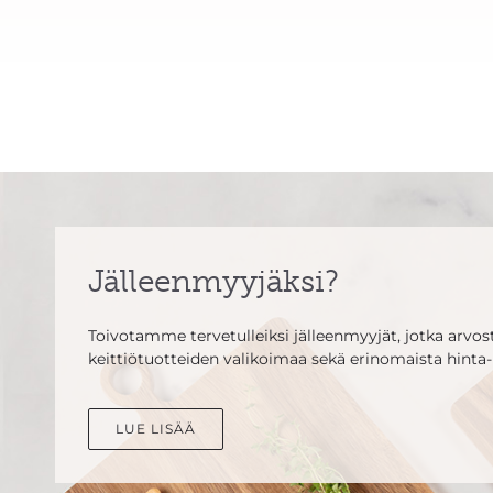
Jälleenmyyjäksi?
Toivotamme tervetulleiksi jälleenmyyjät, jotka arvosta
keittiötuotteiden valikoimaa sekä erinomaista hinta-
LUE LISÄÄ