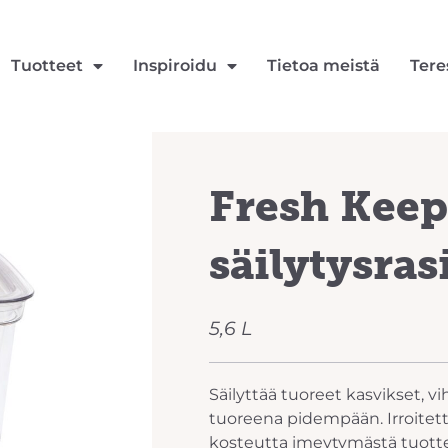
Tuotteet
Inspiroidu
Tietoa meistä
Tere
Fresh Keep
säilytysras
5,6 L
Säilyttää tuoreet kasvikset, 
tuoreena pidempään. Irroitett
kosteutta imeytymästä tuotteis