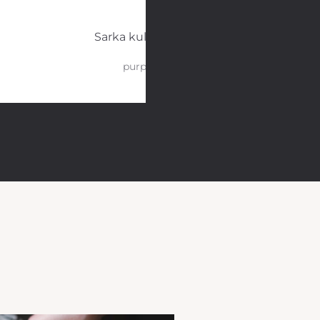
Sarka kulho 14 cm
purppura