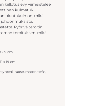
n kiillotuslevy viimeistelee
ettinen kulmatuki
avan hiontakulman, mikä
a johdonmukaista.
astetta. Pyörivä teroitin
ttoman teroituksen, mikä
10 x 9 cm
 11 x 19 cm
istyreeni, ruostumaton teräs,