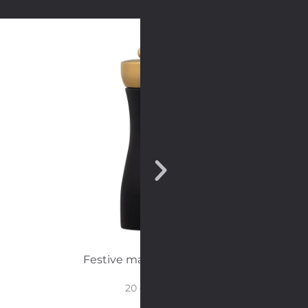
Festive maustemylly
20 cm