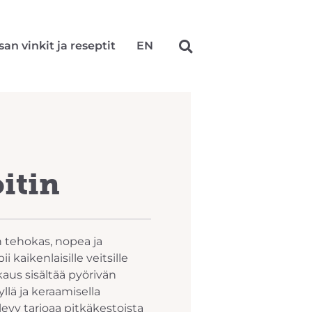
san vinkit ja reseptit
EN
itin
n tehokas, nopea ja
 kaikenlaisille veitsille
aus sisältää pyörivän
llä ja keraamisella
levy tarjoaa pitkäkestoista