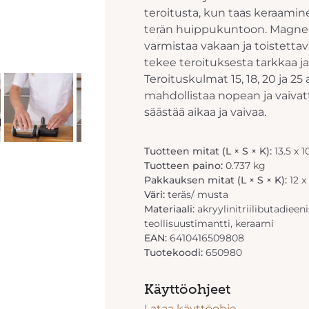
teroitusta, kun taas keraamine
terän huippukuntoon. Magne
varmistaa vakaan ja toistett
tekee teroituksesta tarkkaa j
Teroituskulmat 15, 18, 20 ja 25 
mahdollistaa nopean ja vaiva
säästää aikaa ja vaivaa.
Tuotteen mitat (L × S × K):
13.5 x 
Tuotteen paino:
0.737 kg
Pakkauksen mitat (L × S × K):
12 x
Väri:
teräs/ musta
Materiaali:
akryylinitriilibutadieen
teollisuustimantti, keraami
EAN:
6410416509808
Tuotekoodi:
650980
Käyttöohjeet
Lataa käyttöohje