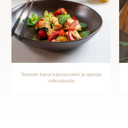
Teresan kana-kasviswokki ja rapeaa
valkosipulia