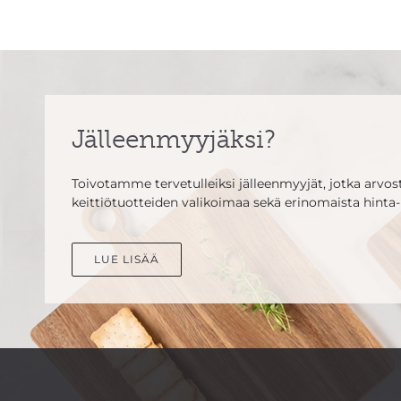
Jälleenmyyjäksi?
Toivotamme tervetulleiksi jälleenmyyjät, jotka arvosta
keittiötuotteiden valikoimaa sekä erinomaista hinta-
LUE LISÄÄ