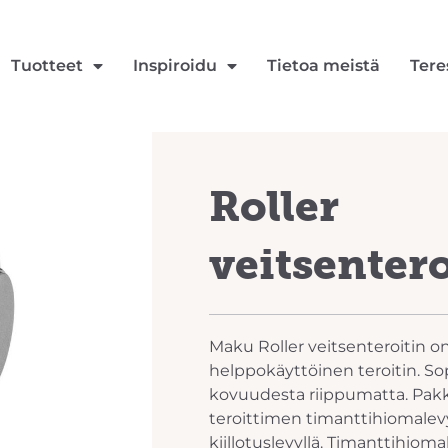
Tuotteet
Inspiroidu
Tietoa meistä
Tere
Roller
veitsentero
Maku Roller veitsenteroitin o
helppokäyttöinen teroitin. Sopii
kovuudesta riippumatta. Pakk
teroittimen timanttihiomalevy
kiillotuslevyllä. Timanttihioma