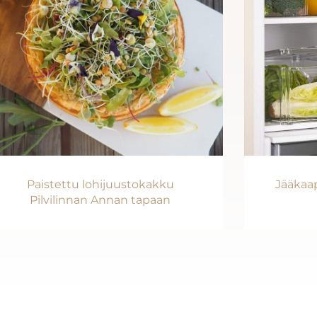
Paistettu lohijuustokakku
Jääkaap
Pilvilinnan Annan tapaan