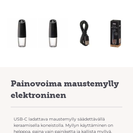
Previous
Next
Painovoima maustemylly
elektroninen
USB-C ladattava maustemylly säädettävällä
keraamisella koneistolla. Myllyn käyttäminen on
helppoa, paina vain painiketta ja kallista myllyä.