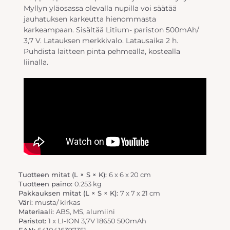
Myllyn yläosassa olevalla nupilla voi säätää
jauhatuksen karkeutta hienommasta
karkeampaan. Sisältää Litium- pariston 500mAh/
3,7 V. Latauksen merkkivalo. Latausaika 2 h.
Puhdista laitteen pinta pehmeällä, kostealla
liinalla.
Tuotteen mitat (L × S × K):
6 x 6 x 20 cm
Tuotteen paino:
0.253 kg
Pakkauksen mitat (L × S × K):
7 x 7 x 21 cm
Väri:
musta/ kirkas
Materiaali:
ABS, MS, alumiini
Paristot:
1 x LI-ION 3,7V 18650 500mAh