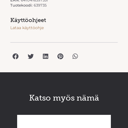
EAN:
6410416397351
Tuotekoodi:
639735
Käyttöohjeet
Lataa käyttöohje
Katso myös nämä