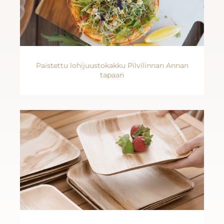
Paistettu lohijuustokakku Pilvilinnan Annan
tapaan