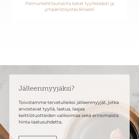
Palmunlehtilautasilla katat tyylikkäästi ja
ympäristöystävällisesti
Jälleenmyyjäksi?
Toivotamme tervetulleiksi jälleenmyyjät, jotka
arvostavat tyyliä, laatua, laajaa
keittiötuotteiden valikoimaa sekä erinomaista
hinta-laatusuhdetta.