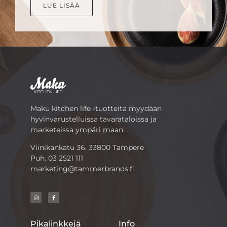
LUE LISÄÄ
Maku kitchen life -tuotteita myydään
hyvinvarustelluissa tavarataloissa ja
marketeissa ympäri maan.
Viinikankatu 36, 33800 Tampere
Puh.
03 2521 111
marketing@tammerbrands.fi
Pikalinkkejä
Info