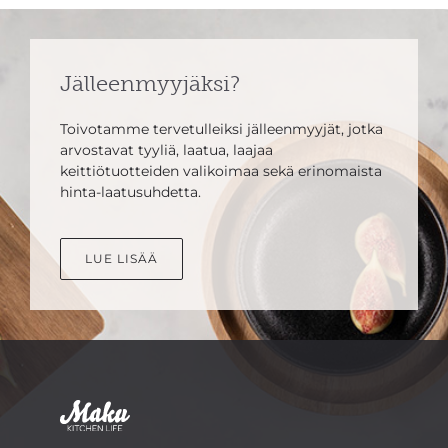
Jälleenmyyjäksi?
Toivotamme tervetulleiksi jälleenmyyjät, jotka
arvostavat tyyliä, laatua, laajaa
keittiötuotteiden valikoimaa sekä erinomaista
hinta-laatusuhdetta.
LUE LISÄÄ