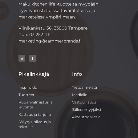
Maku kitchen life -tuotteita myydään
hyvinvarustelluissa tavarataloissa ja
marketeissa ympäri maan.
Viinikankatu 36, 33800 Tampere
Puh.
03 2521 111
marketing@tammerbrands.fi
Pikalinkkejä
Info
Inspiroidu
Tietoa meistä
Tuotteet
Medialle
Ruoanvalmistus ja
Vastuullisuus
leivonta
Jälleenmyyjäksi
Kattaus ja tarjoilu
Aineistogalleria
Säilytys, siivous ja
tekstiilit