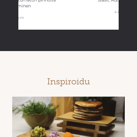
annu tarttumaton pinnoite
Basic Ruokalusikk
keraaminen
4 kpl
20 cm
Inspiroidu