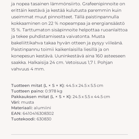
ja nopea tasainen lämmönsiirto. Grafeenipinnoite on
erittäin kestävä ja kestää kulutusta paremmin kuin
useimmat muut pinnoitteet. Tällä paistinpannulla
kokkaaminen on 22 % nopeampaa ja energiansäästö
15 %. Tarttumaton sisäpinnoite helpottaa ruoanlaittoa
ja tekee puhdistamisesta vaivatonta. Musta
bakeliittikahva takaa hyvän otteen ja pysyy viileänä.
Paistinpannu toimii kaikenlaisilla liesillä ja on
konepesun kestävä. Uuninkestävä aina 160 asteeseen
saakka. Halkaisija 24 cm. Vetoisuus 1,7 l. Pohjan
vahvuus 4 mm.
Tuotteen mitat (L × S × K):
44.5 x 24.5 x 5.5 cm
Tuotteen paino:
0.978 kg
Pakkauksen mitat (L × S × K):
24.5 x 5.5 x 44.5 cm
Väri:
musta
Materiaali:
alumiini
EAN:
6410416308302
Tuotekoodi:
630830