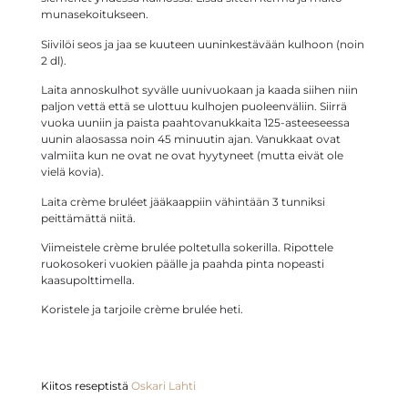
munasekoitukseen.
Siivilöi seos ja jaa se kuuteen uuninkestävään kulhoon (noin
2 dl).
Laita annoskulhot syvälle uunivuokaan ja kaada siihen niin
paljon vettä että se ulottuu kulhojen puoleenväliin. Siirrä
vuoka uuniin ja paista paahtovanukkaita 125-asteeseessa
uunin alaosassa noin 45 minuutin ajan. Vanukkaat ovat
valmiita kun ne ovat ne ovat hyytyneet (mutta eivät ole
vielä kovia).
Laita crème bruléet jääkaappiin vähintään 3 tunniksi
peittämättä niitä.
Viimeistele crème brulée poltetulla sokerilla. Ripottele
ruokosokeri vuokien päälle ja paahda pinta nopeasti
kaasupolttimella.
Koristele ja tarjoile crème brulée heti.
Kiitos reseptistä
Oskari Lahti