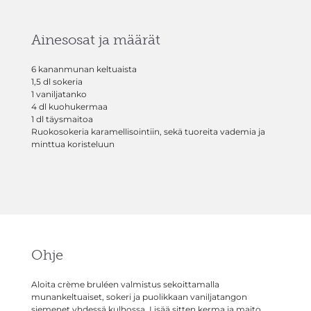
Ainesosat ja määrät
6 kananmunan keltuaista
1,5 dl sokeria
1 vaniljatanko
4 dl kuohukermaa
1 dl täysmaitoa
Ruokosokeria karamellisointiin, sekä tuoreita vademia ja
minttua koristeluun
Ohje
Aloita crème bruléen valmistus sekoittamalla
munankeltuaiset, sokeri ja puolikkaan vaniljatangon
siemenet yhdessä kulhossa. Lisää sitten kerma ja maito