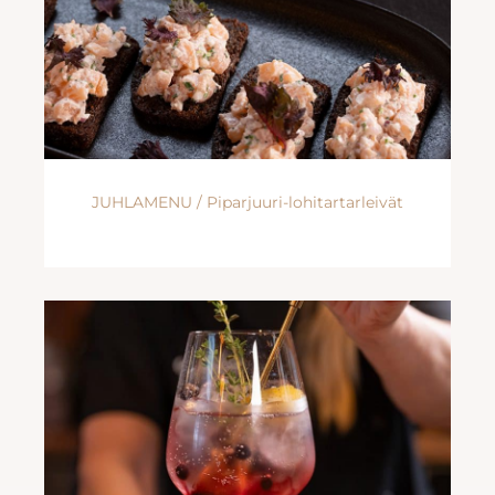
JUHLAMENU / Piparjuuri-lohitartarleivät