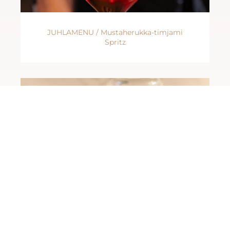
JUHLAMENU / Mustaherukka-timjami
Spritz
Joululahjat purkissa