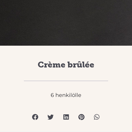
Crème brûlée
6 henkilölle