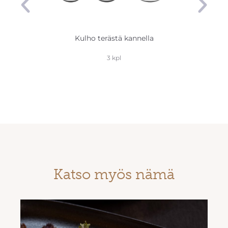
Kulho terästä kannella
Robus
3 kpl
Katso myös nämä