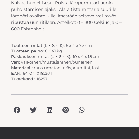
Kuivaa huolellisesti. Poista lämpömittari uunin
puhdistamisen ajaksi. Älä altista mittaria suurille
lämpötilavaihteluille. Itsestään seisova, voi myös
ripustaa uuniritilään. Asteikot: 0 – 300 Celsius ja 0 –
600 Fahrenheit.
Tuotteen mitat (L × S × K):
6 x 4 x 7.5 cm
Tuotteen paino:
0.041 kg
Pakkauksen mitat (L × S × K):
10 x 4 x 18 cm
Väri:
valkoinen/musta/sininen/punainen
Materiaali:
ruostumaton teräs, alumiini, lasi
EAN:
6410410182571
Tuotekoodi:
18257