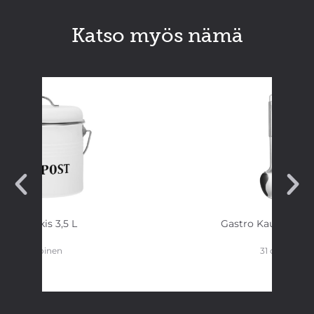
Katso myös nämä
Bioroskis 3,5 L
Gastro Kauha teräs
valkoinen
31 cm