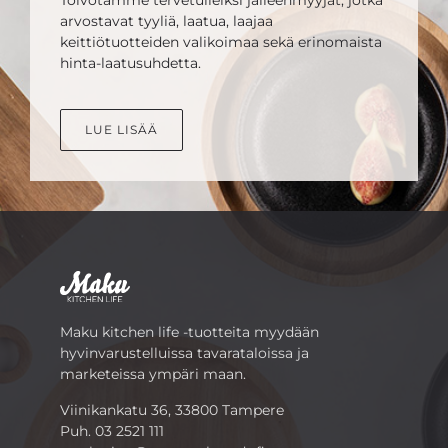
Toivotamme tervetulleiksi jälleenmyyjät, jotka
arvostavat tyyliä, laatua, laajaa
keittiötuotteiden valikoimaa sekä erinomaista
hinta-laatusuhdetta.
LUE LISÄÄ
Maku kitchen life -tuotteita myydään
hyvinvarustelluissa tavarataloissa ja
marketeissa ympäri maan.
Viinikankatu 36, 33800 Tampere
Puh.
03 2521 111