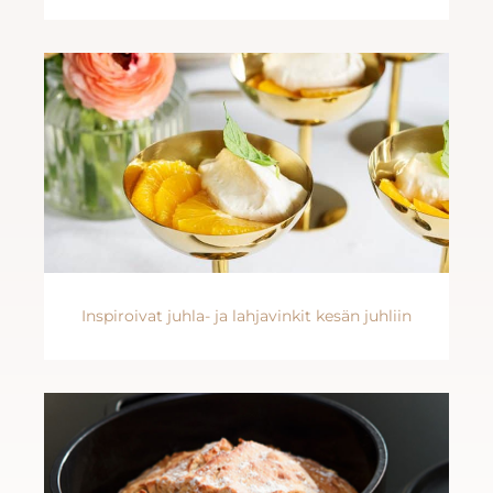
Inspiroivat juhla- ja lahjavinkit kesän juhliin