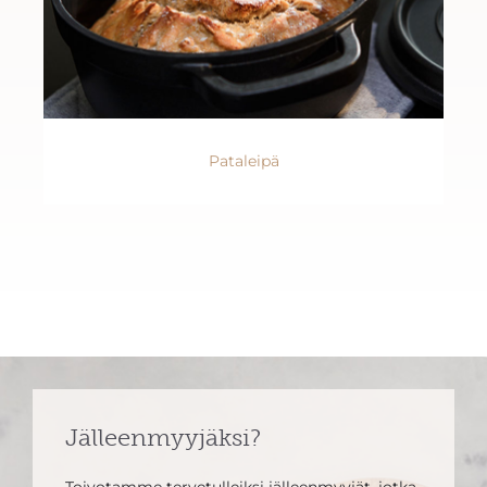
Pataleipä
Jälleenmyyjäksi?