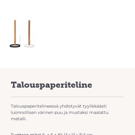
Talouspaperiteline
Talouspaperitelineessä yhdistyvät tyylikkäästi
luonnollisen värinen puu ja mustaksi maalattu
metalli.
Tuotteen mitat (L × S × K):
13 x 13 x 31.5 cm