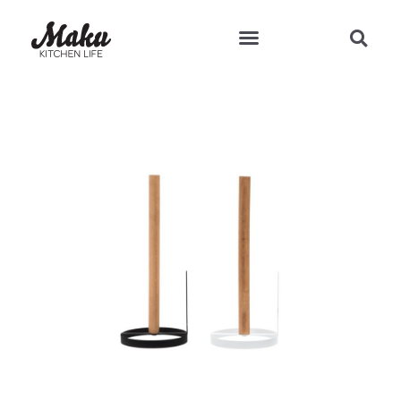
Teresan vinkit ja reseptit