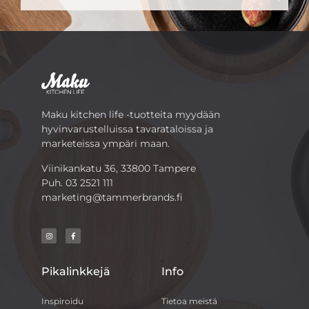
Maku kitchen life -tuotteita myydään
hyvinvarustelluissa tavarataloissa ja
marketeissa ympäri maan.
Viinikankatu 36, 33800 Tampere
Puh.
03 2521 111
marketing@tammerbrands.fi
Pikalinkkejä
Info
Inspiroidu
Tietoa meistä