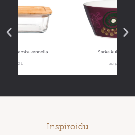
tysrasia bambukannella
Sarka kulho 14 c
1,52 L
purppura
Inspiroidu