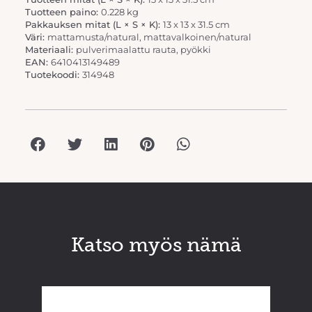
Tuotteen paino:
0.228 kg
Pakkauksen mitat (L × S × K):
13 x 13 x 31.5 cm
Väri:
mattamusta/natural, mattavalkoinen/natural
Materiaali:
pulverimaalattu rauta, pyökki
EAN:
6410413149489
Tuotekoodi:
314948
Katso myös nämä