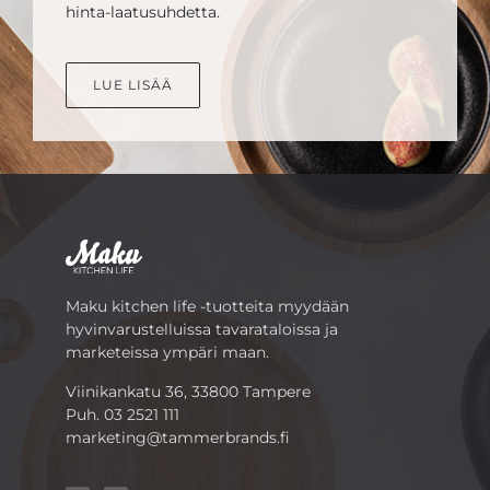
hinta-laatusuhdetta.
LUE LISÄÄ
Maku kitchen life -tuotteita myydään
hyvinvarustelluissa tavarataloissa ja
marketeissa ympäri maan.
Viinikankatu 36, 33800 Tampere
Puh.
03 2521 111
marketing@tammerbrands.fi