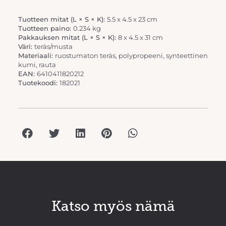
Tuotteen mitat (L × S × K):
5.5 x 4.5 x 23 cm
Tuotteen paino:
0.234 kg
Pakkauksen mitat (L × S × K):
8 x 4.5 x 31 cm
Väri:
teräs/musta
Materiaali:
ruostumaton teräs, polypropeeni, synteettinen
kumi, rauta
EAN:
6410411820212
Tuotekoodi:
182021
Katso myös nämä