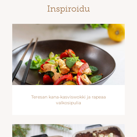
Inspiroidu
Teresan kana-kasviswokki ja rapeaa
valkosipulia