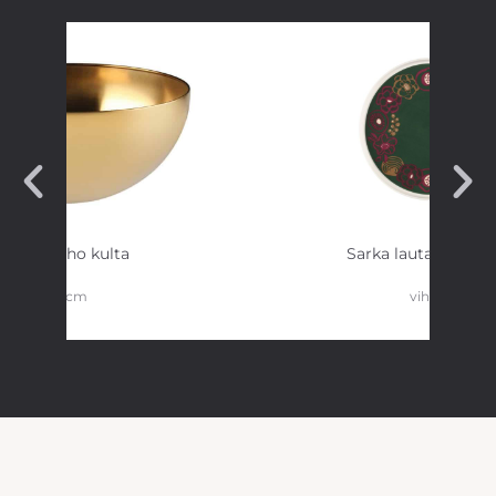
Teräskulho kulta
Sarka lautanen 25
28 cm
vihreä