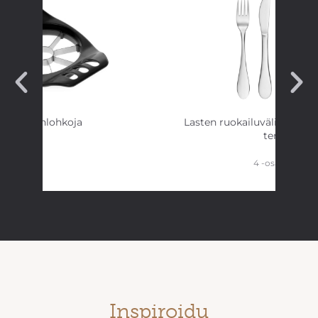
Omenanlohkoja
Lasten ruokailuvälineet r
teräs
4 -osainen
Inspiroidu