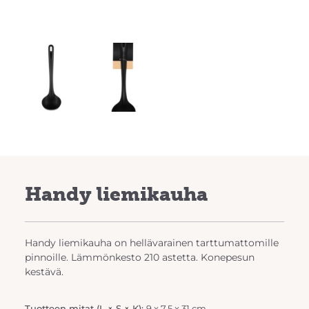
Handy liemikauha
Handy liemikauha on hellävarainen tarttumattomille
pinnoille. Lämmönkesto 210 astetta. Konepesun
kestävä.
Tuotteen mitat (L × S × K):
9 x 7.5 x 31 cm