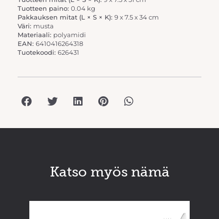
Tuotteen paino:
0.04 kg
Pakkauksen mitat (L × S × K):
9 x 7.5 x 34 cm
Väri:
musta
Materiaali:
polyamidi
EAN:
6410416264318
Tuotekoodi:
626431
Katso myös nämä