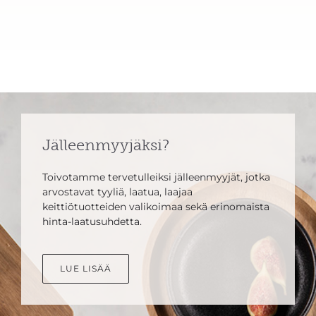
Jälleenmyyjäksi?
Toivotamme tervetulleiksi jälleenmyyjät, jotka
arvostavat tyyliä, laatua, laajaa
keittiötuotteiden valikoimaa sekä erinomaista
hinta-laatusuhdetta.
LUE LISÄÄ