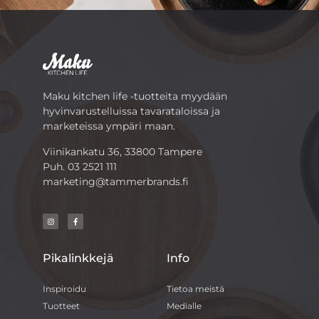
Maku kitchen life -tuotteita myydään
hyvinvarustelluissa tavarataloissa ja
marketeissa ympäri maan.
Viinikankatu 36, 33800 Tampere
Puh.
03 2521 111
marketing@tammerbrands.fi
Pikalinkkejä
Info
Inspiroidu
Tietoa meistä
Tuotteet
Medialle