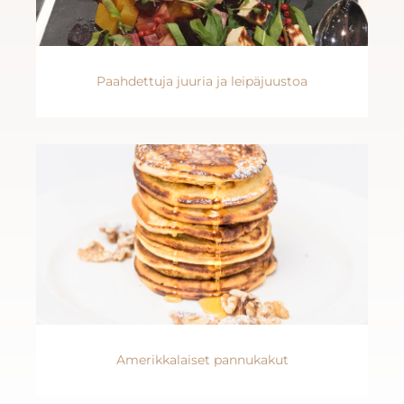
Paahdettuja juuria ja leipäjuustoa
Amerikkalaiset pannukakut