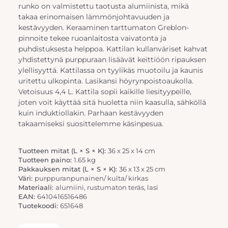
runko on valmistettu taotusta alumiinista, mikä
takaa erinomaisen lämmönjohtavuuden ja
kestävyyden. Keraaminen tarttumaton Greblon-
pinnoite tekee ruoanlaitosta vaivatonta ja
puhdistuksesta helppoa. Kattilan kullanväriset kahvat
yhdistettynä purppuraan lisäävät keittiöön ripauksen
ylellisyyttä. Kattilassa on tyylikäs muotoilu ja kaunis
uritettu ulkopinta. Lasikansi höyrynpoistoaukolla.
Vetoisuus 4,4 L. Kattila sopii kaikille liesityypeille,
joten voit käyttää sitä huoletta niin kaasulla, sähköllä
kuin induktiollakin. Parhaan kestävyyden
takaamiseksi suosittelemme käsinpesua.
Tuotteen mitat (L × S × K):
36 x 25 x 14 cm
Tuotteen paino:
1.65 kg
Pakkauksen mitat (L × S × K):
36 x 13 x 25 cm
Väri:
purppuranpunainen/ kulta/ kirkas
Materiaali:
alumiini, rustumaton teräs, lasi
EAN:
6410416516486
Tuotekoodi:
651648