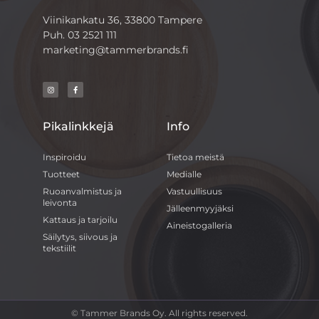
Viinikankatu 36, 33800 Tampere
Puh.
03 2521 111
marketing@tammerbrands.fi
Pikalinkkejä
Info
Inspiroidu
Tietoa meistä
Tuotteet
Medialle
Ruoanvalmistus ja
Vastuullisuus
leivonta
Jälleenmyyjäksi
Kattaus ja tarjoilu
Aineistogalleria
Säilytys, siivous ja
tekstiilit
© Tammer Brands Oy. All rights reserved.