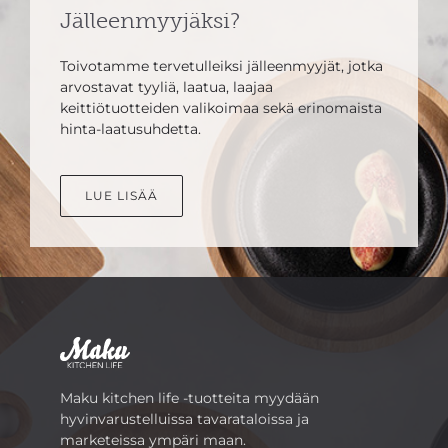
Jälleenmyyjäksi?
Toivotamme tervetulleiksi jälleenmyyjät, jotka
arvostavat tyyliä, laatua, laajaa
keittiötuotteiden valikoimaa sekä erinomaista
hinta-laatusuhdetta.
LUE LISÄÄ
Maku kitchen life -tuotteita myydään
hyvinvarustelluissa tavarataloissa ja
marketeissa ympäri maan.