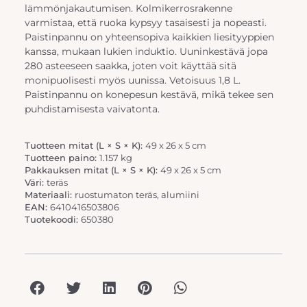
lämmönjakautumisen. Kolmikerrosrakenne
varmistaa, että ruoka kypsyy tasaisesti ja nopeasti.
Paistinpannu on yhteensopiva kaikkien liesityyppien
kanssa, mukaan lukien induktio. Uuninkestävä jopa
280 asteeseen saakka, joten voit käyttää sitä
monipuolisesti myös uunissa. Vetoisuus 1,8 L.
Paistinpannu on konepesun kestävä, mikä tekee sen
puhdistamisesta vaivatonta.
Tuotteen mitat (L × S × K):
49 x 26 x 5 cm
Tuotteen paino:
1.157 kg
Pakkauksen mitat (L × S × K):
49 x 26 x 5 cm
Väri:
teräs
Materiaali:
ruostumaton teräs, alumiini
EAN:
6410416503806
Tuotekoodi:
650380