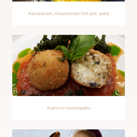
Aasialainen, mausteinen hot pot -pata
Arancini-risottopallo