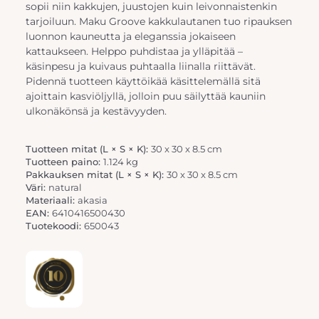
sopii niin kakkujen, juustojen kuin leivonnaistenkin
tarjoiluun. Maku Groove kakkulautanen tuo ripauksen
luonnon kauneutta ja eleganssia jokaiseen
kattaukseen. Helppo puhdistaa ja ylläpitää –
käsinpesu ja kuivaus puhtaalla liinalla riittävät.
Pidennä tuotteen käyttöikää käsittelemällä sitä
ajoittain kasviöljyllä, jolloin puu säilyttää kauniin
ulkonäkönsä ja kestävyyden.
Tuotteen mitat (L × S × K):
30 x 30 x 8.5 cm
Tuotteen paino:
1.124 kg
Pakkauksen mitat (L × S × K):
30 x 30 x 8.5 cm
Väri:
natural
Materiaali:
akasia
EAN:
6410416500430
Tuotekoodi:
650043