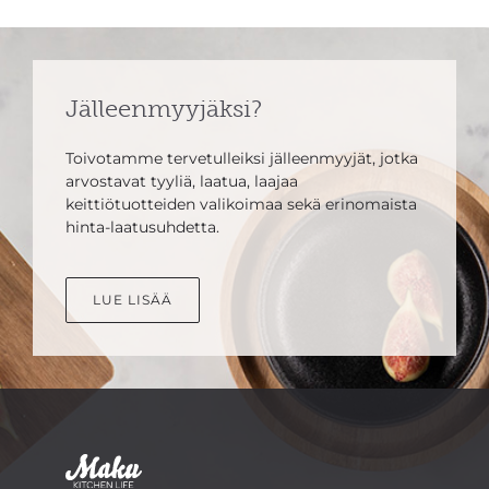
Jälleenmyyjäksi?
Toivotamme tervetulleiksi jälleenmyyjät, jotka
arvostavat tyyliä, laatua, laajaa
keittiötuotteiden valikoimaa sekä erinomaista
hinta-laatusuhdetta.
LUE LISÄÄ