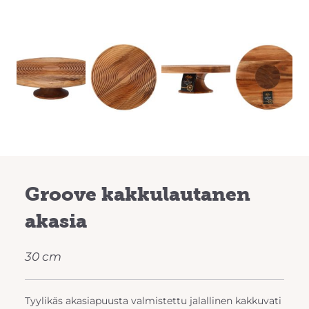
Previous
Next
Groove kakkulautanen
akasia
30 cm
Tyylikäs akasiapuusta valmistettu jalallinen kakkuvati