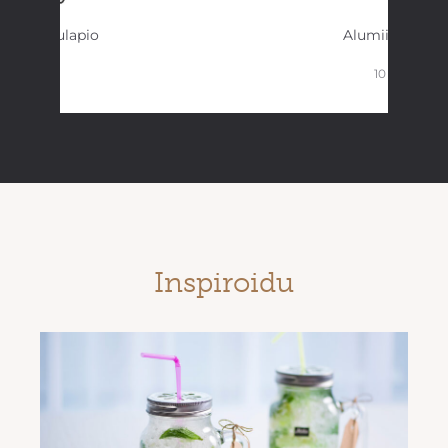
Kakkulapio
Alumiinifolio
10 m
Inspiroidu