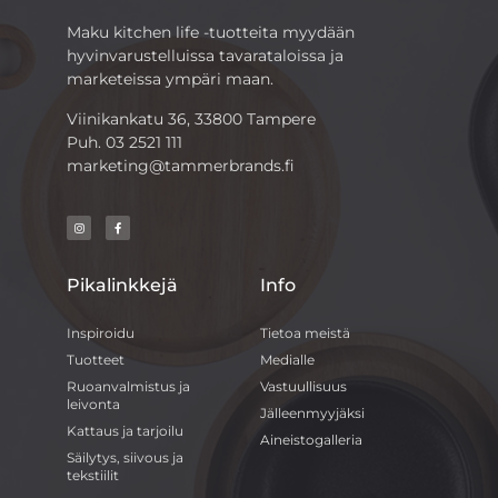
Maku kitchen life -tuotteita myydään
hyvinvarustelluissa tavarataloissa ja
marketeissa ympäri maan.
Viinikankatu 36, 33800 Tampere
Puh.
03 2521 111
marketing@tammerbrands.fi
Pikalinkkejä
Info
Inspiroidu
Tietoa meistä
Tuotteet
Medialle
Ruoanvalmistus ja
Vastuullisuus
leivonta
Jälleenmyyjäksi
Kattaus ja tarjoilu
Aineistogalleria
Säilytys, siivous ja
tekstiilit