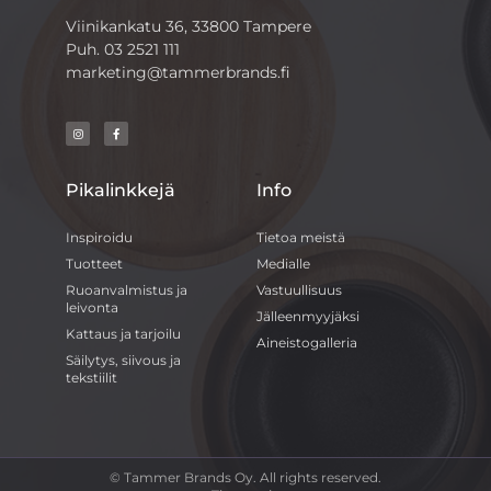
Viinikankatu 36, 33800 Tampere
Puh.
03 2521 111
marketing@tammerbrands.fi
Pikalinkkejä
Info
Inspiroidu
Tietoa meistä
Tuotteet
Medialle
Ruoanvalmistus ja
Vastuullisuus
leivonta
Jälleenmyyjäksi
Kattaus ja tarjoilu
Aineistogalleria
Säilytys, siivous ja
tekstiilit
© Tammer Brands Oy. All rights reserved.