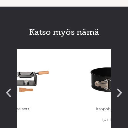
Katso myös nämä
Raclette setti
Irtopohjavuoka
1,4 L 18 cm