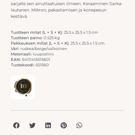
sarjalle sen ainutlaatuisen ilmeen. Keraaminen Sarka-
lautanen. Mikron, pakastamisen ja konepesun
kestävä.
Tuotteen mitat (L × S × K):
25.5 x 25.5 x 1.5 cm
Tuotteen paino:
0.525 kg
Pakkauksen mitat (L × S × K):
25.5 x 25.5 x 1.5 cm
Väri:
ruskea/beige/valkoinen
Materiaali:
luuposliini
EAN:
6410416515601
Tuotekoodi:
651560