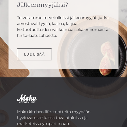
Jälleenmyyjäksi?
Toivotamme tervetulleiksi jälleenmyyjät, jotka
arvostavat tyyliä, laatua, laajaa
keittiötuotteiden valikoimaa sekä erinomaista
hinta-laatusuhdetta.
LUE LISÄÄ
Maku kitchen life -tuotteita myydään
hyvinvarustelluissa tavarataloissa ja
marketeissa ympäri maan.