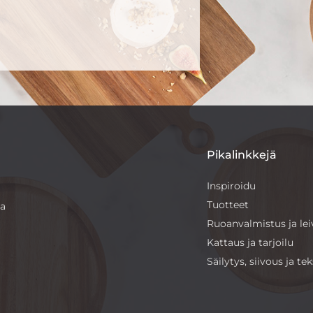
Pikalinkkejä
Inspiroidu
Tuotteet
sa
Ruoanvalmistus ja le
Kattaus ja tarjoilu
Säilytys, siivous ja teks