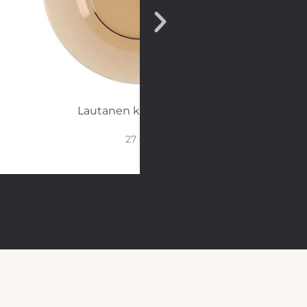
Lautanen kierrätyslasia
27 cm