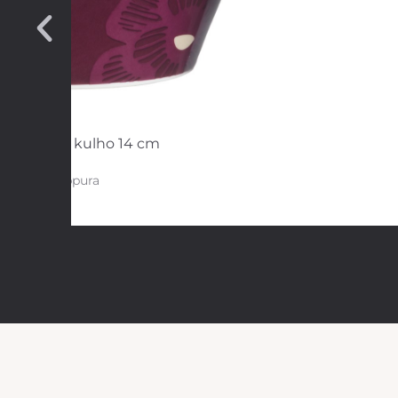
rka Patula kulho 14 cm
purppura