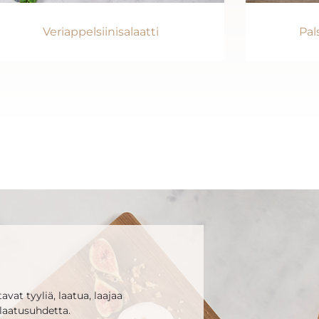
Veriappelsiinisalaatti
Pal
vat tyyliä, laatua, laajaa
laatusuhdetta.