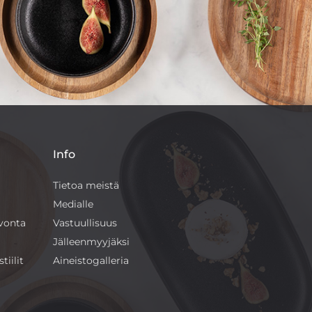
Info
Tietoa meistä
Medialle
ivonta
Vastuullisuus
Jälleenmyyjäksi
tiilit
Aineistogalleria