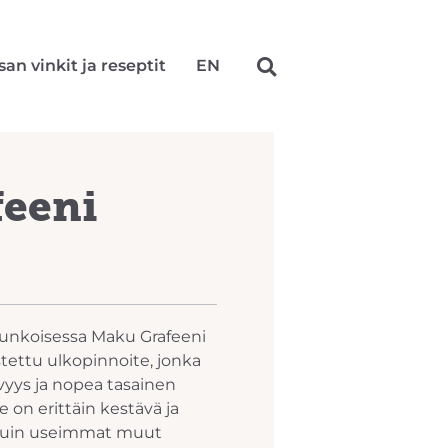
san vinkit ja reseptit
EN
feeni
runkoisessa Maku Grafeeni
istettu ulkopinnoite, jonka
vyys ja nopea tasainen
 on erittäin kestävä ja
kuin useimmat muut