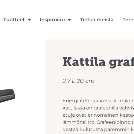
Tuotteet
Inspiroidu
Tietoa meistä
Tere
Kattila gra
2,7 L 20 cm
Energiatehokkaassa alumiini
kattilassa on grafeenilla vahv
etuja ovat erinomainen kestä
lämmönsiirto. Grafeenipinnoite
kestää kulutusta paremmin 