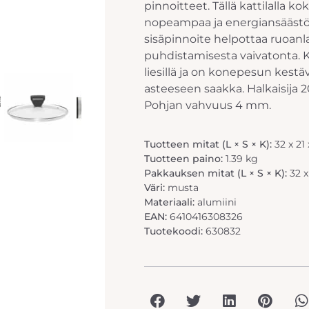
pinnoitteet. Tällä kattilalla 
nopeampaa ja energiansäästö
sisäpinnoite helpottaa ruoanla
puhdistamisesta vaivatonta. Kat
liesillä ja on konepesun kestä
asteeseen saakka. Halkaisija 20
Pohjan vahvuus 4 mm.
Tuotteen mitat (L × S × K):
32 x 21
Tuotteen paino:
1.39 kg
Pakkauksen mitat (L × S × K):
32 x
Väri:
musta
Materiaali:
alumiini
EAN:
6410416308326
Tuotekoodi:
630832