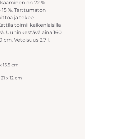
kokkaaminen on 22 %
 15 %. Tarttumaton
ittoa ja tekee
tila toimii kaikenlaisilla
vä. Uuninkestävä aina 160
 cm. Vetoisuus 2,7 l.
 x 15.5 cm
 21 x 12 cm