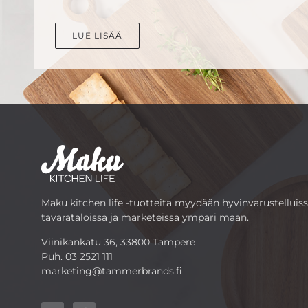
LUE LISÄÄ
Maku kitchen life -tuotteita myydään hyvinvarustelluis
tavarataloissa ja marketeissa ympäri maan.
Viinikankatu 36, 33800 Tampere
Puh.
03 2521 111
marketing@tammerbrands.fi