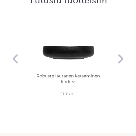
Tutustu tuotteisiin
 cm
Robuste lautanen keraaminen
Ro
korkea
15,5 cm