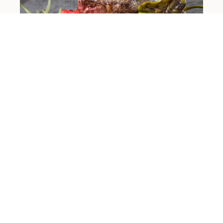
Sisäfileepihvit Sous vide -keittimellä
EDELLINEN
SEURAAVA
Manteli-appelsiinipullat
Lihapata Oktoberfestin tyyliin