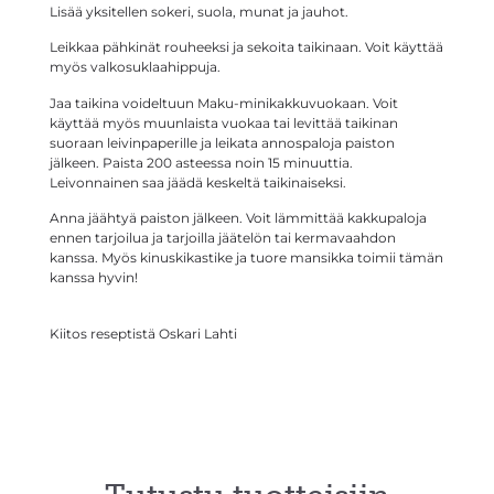
Lisää yksitellen sokeri, suola, munat ja jauhot.
Leikkaa pähkinät rouheeksi ja sekoita taikinaan. Voit käyttää
myös valkosuklaahippuja.
Jaa taikina voideltuun Maku-minikakkuvuokaan. Voit
käyttää myös muunlaista vuokaa tai levittää taikinan
suoraan leivinpaperille ja leikata annospaloja paiston
jälkeen. Paista 200 asteessa noin 15 minuuttia.
Leivonnainen saa jäädä keskeltä taikinaiseksi.
Anna jäähtyä paiston jälkeen. Voit lämmittää kakkupaloja
ennen tarjoilua ja tarjoilla jäätelön tai kermavaahdon
kanssa. Myös kinuskikastike ja tuore mansikka toimii tämän
kanssa hyvin!
Kiitos reseptistä
Oskari Lahti