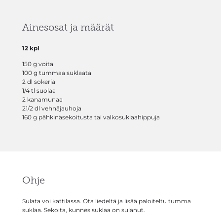
Ainesosat ja määrät
12 kpl
150 g voita
100 g tummaa suklaata
2 dl sokeria
1/4 tl suolaa
2 kanamunaa
21/2 dl vehnäjauhoja
160 g pähkinäsekoitusta tai valkosuklaahippuja
Ohje
Sulata voi kattilassa. Ota liedeltä ja lisää paloiteltu tumma
suklaa. Sekoita, kunnes suklaa on sulanut.