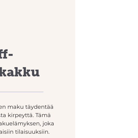
ff-
kakku
nen maku täydentää
sta kirpeyttä. Tämä
makuelämyksen, joka
isiin tilaisuuksiin.