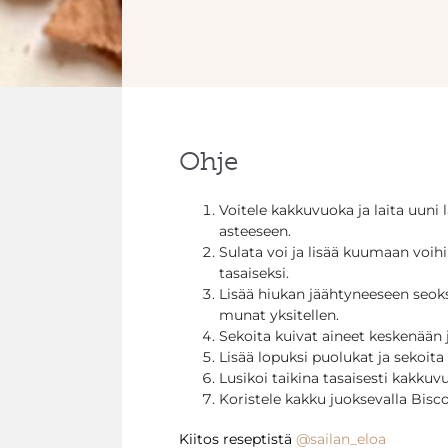
Ohje
Voitele kakkuvuoka ja laita uun
asteeseen.
Sulata voi ja lisää kuumaan voihi
tasaiseksi.
Lisää hiukan jäähtyneeseen seokse
munat yksitellen.
Sekoita kuivat aineet keskenään j
Lisää lopuksi puolukat ja sekoita 
Lusikoi taikina tasaisesti kakkuv
Koristele kakku juoksevalla Biscof
Kiitos reseptistä
@sailan_eloa