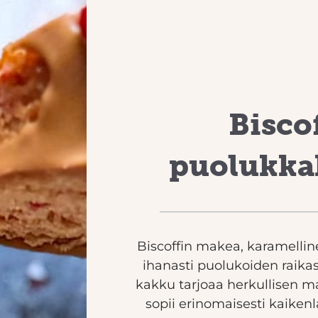
Bisco
puolukka
Biscoffin makea, karamelli
ihanasti puolukoiden raika
kakku tarjoaa herkullisen 
sopii erinomaisesti kaikenla