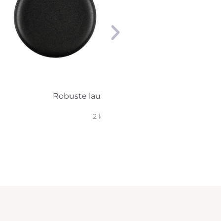
Robuste lautanen 21 cm
2 kpl