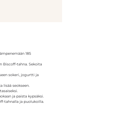
i lämpenemään 185
n Biscoff-tahna. Sekoita
en sokeri, jogurtti ja
a lisää seokseen.
tasaiseksi.
uokaan ja paista kypsäksi.
f-tahnalla ja puolukoilla.