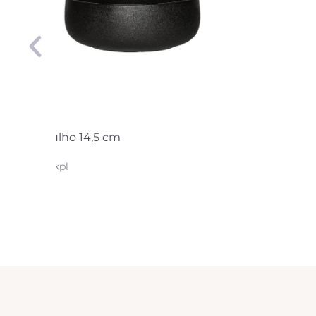
obuste kulho 14,5 cm
2 kpl