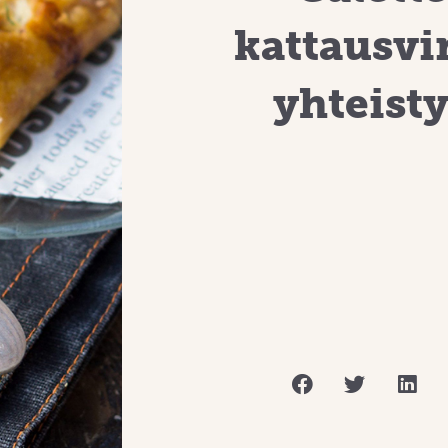
kattausvi
yhteist