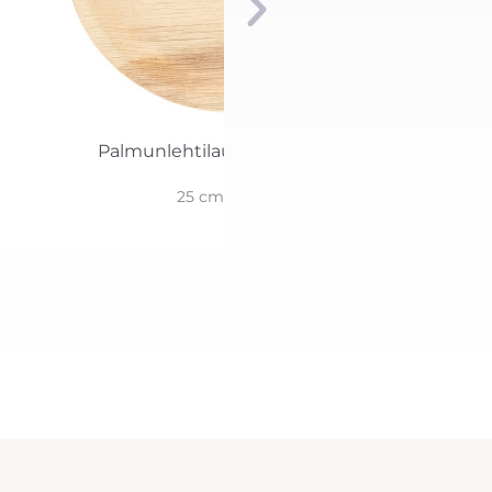
Palmunlehtilautanen pyöreä
25 cm 10 kpl