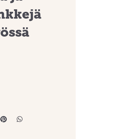
nkkejä
yössä