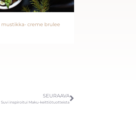
ja mustikka- creme brulee
SEURAAVA
Suvi inspiroitui Maku-keittiötuotteista