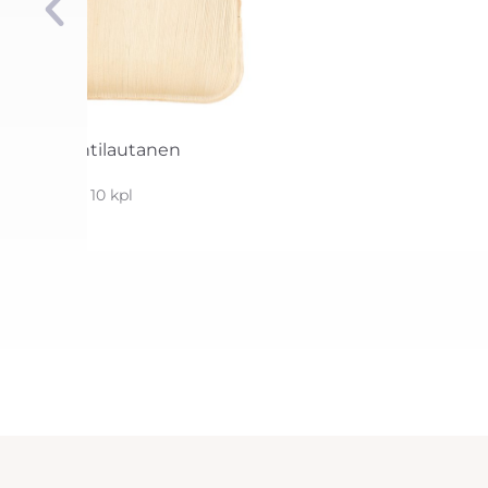
Palmunlehtilautanen
25×25 10 kpl