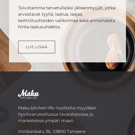
Toivotamme tervetulleiksi jälleenmyyjät, jotka
arvostavat tyyliä, laatua, laajaa
keittiötuotteiden valikoimaa sekä erinomaista
hinta-laatusuhdetta.
LUE LISÄÄ
Maku kitchen life -tuotteita myydään
hyvinvarustelluissa tavarataloissa ja
marketeissa ympäri maan.
Viinikankatu 36, 33800 Tampere