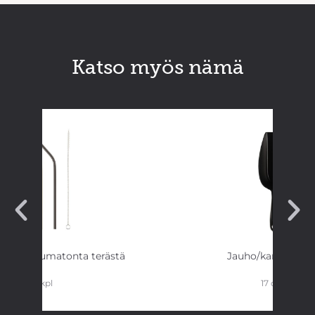
Katso myös nämä
lli ruostumatonta terästä
Jauho/karkkikauh
4 kpl
17 cm