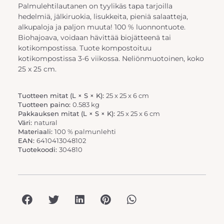
Palmulehtilautanen on tyylikäs tapa tarjoilla
hedelmiä, jälkiruokia, lisukkeita, pieniä salaatteja,
alkupaloja ja paljon muuta! 100 % luonnontuote.
Biohajoava, voidaan hävittää biojätteenä tai
kotikompostissa. Tuote kompostoituu
kotikompostissa 3-6 viikossa. Neliönmuotoinen, koko
25 x 25 cm.
Tuotteen mitat (L × S × K):
25 x 25 x 6 cm
Tuotteen paino:
0.583 kg
Pakkauksen mitat (L × S × K):
25 x 25 x 6 cm
Väri:
natural
Materiaali:
100 % palmunlehti
EAN:
6410413048102
Tuotekoodi:
304810