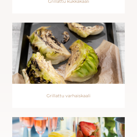
Grillattu kukkakaali
Grillattu varhaiskaali