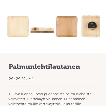
Previous
Next
Palmunlehtilautanen
25×25 10 kpl
Tukeva luonnollisesti pudonneista palmunlehdistä
valmistettu kertakäyttölautanen. Erinomainen
vaihtoehto muille kertakäyttöisille lautasille.