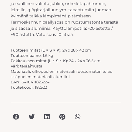
ja edullinen valinta juhliin, urheilutapahtumiin,
leireille, glögitarjoiluun ym. tapahtumiin juoman
kylmänä taikka lämpimänä pitämiseen.
Termoskannun päällysosa on ruostumatonta terästä
ja sisäosa alumiinia. Käyttölämpötila: -20 astetta /
+90 astetta. Vetoisuus 10 litraa.
Tuotteen mitat (L × S × K):
24 x 28 x 42 cm
Tuotteen paino:
1.6 kg
Pakkauksen mitat (L × S × K):
24 x 24 x 36.5 cm
Väri:
teräs/musta
Materiaali:
ulkopuolen materiaali ruostumaton teräs,
sisäpuolen materiaali alumiini
EAN:
6410411825224
Tuotekoodi:
182522