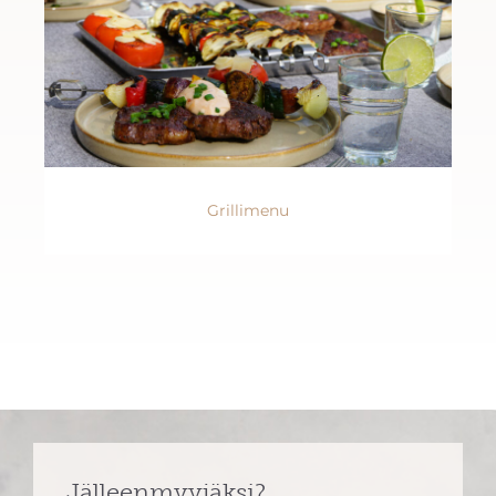
Grillimenu
Jälleenmyyjäksi?