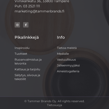
Viinikankatu 36, 33800 Tampere
Puh.
03 2521 111
marketing@tammerbrands.fi
Pikalinkkejä
Info
Inspiroidu
Tietoa meistä
Tuotteet
Medialle
Ruoanvalmistus ja
Vastuullisuus
leivonta
Jälleenmyyjäksi
Kattaus ja tarjoilu
Aineistogalleria
Säilytys, siivous ja
tekstiilit
© Tammer Brands Oy. All rights reserved.
Tietosuoja