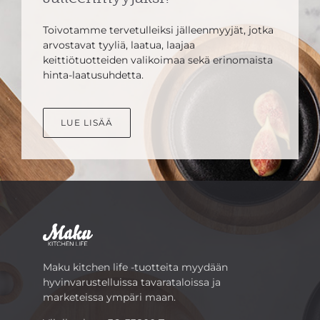
Toivotamme tervetulleiksi jälleenmyyjät, jotka
arvostavat tyyliä, laatua, laajaa
keittiötuotteiden valikoimaa sekä erinomaista
hinta-laatusuhdetta.
LUE LISÄÄ
Maku kitchen life -tuotteita myydään
hyvinvarustelluissa tavarataloissa ja
marketeissa ympäri maan.