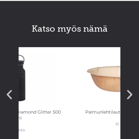
Katso myös nämä
spullo Diamond Glitter 500
Palmunlehtilautanen sy
ml
10 kpl
musta