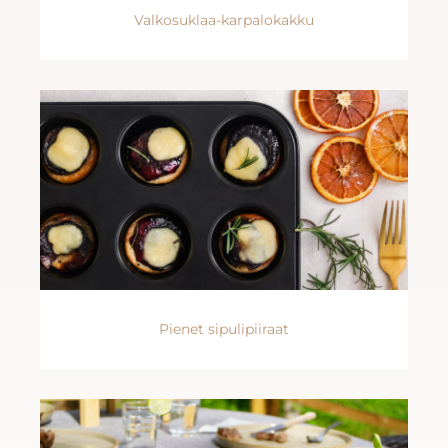
Valkosuklaa-karpalokakku
Pienet sipulipiiraat