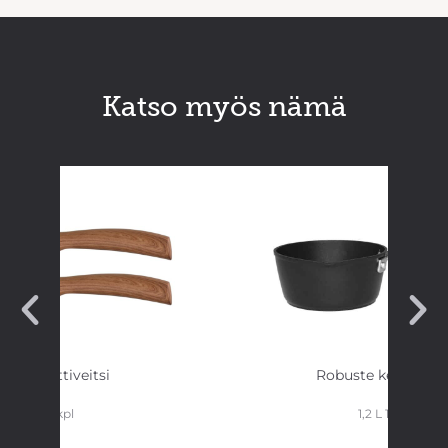
Katso myös nämä
Tomaattiveitsi
Robuste keittokasa
2 kpl
1,2 L 16 cm