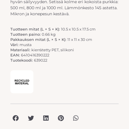
hyvän säilyvyyden. Setissä kolme eri kokoista purkkia:
500 ml, 800 ml ja 1000 ml. Lämmönkesto 145 astetta.
Mikron ja konepesun kestävä.
Tuotteen mitat (L × S × K):
10.5 x 10.5 x 17.5 cm
Tuotteen paino:
0.66 kg
Pakkauksen mitat (L × S × K):
11 x 11 x 30 cm
Väri:
musta
Materiaali:
kierrätetty PET, silikoni
EAN:
6410416390222
Tuotekoodi:
639022