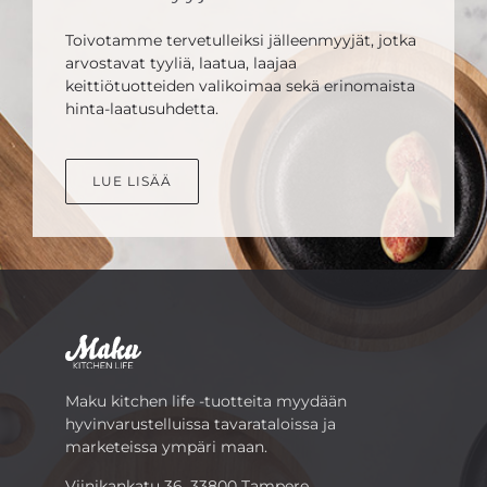
Toivotamme tervetulleiksi jälleenmyyjät, jotka
arvostavat tyyliä, laatua, laajaa
keittiötuotteiden valikoimaa sekä erinomaista
hinta-laatusuhdetta.
LUE LISÄÄ
Maku kitchen life -tuotteita myydään
hyvinvarustelluissa tavarataloissa ja
marketeissa ympäri maan.
Viinikankatu 36, 33800 Tampere