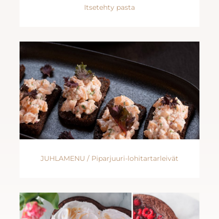
Itsetehty pasta
JUHLAMENU / Piparjuuri-lohitartarleivät