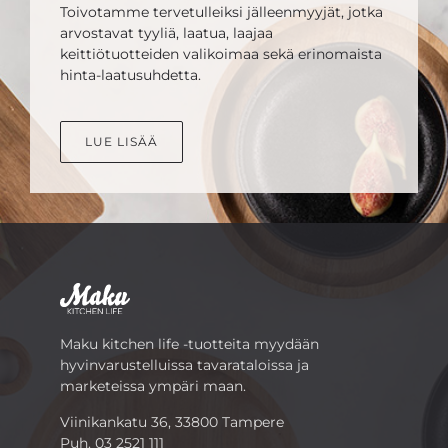
Toivotamme tervetulleiksi jälleenmyyjät, jotka
arvostavat tyyliä, laatua, laajaa
keittiötuotteiden valikoimaa sekä erinomaista
hinta-laatusuhdetta.
LUE LISÄÄ
Maku kitchen life -tuotteita myydään
hyvinvarustelluissa tavarataloissa ja
marketeissa ympäri maan.
Viinikankatu 36, 33800 Tampere
Puh.
03 2521 111