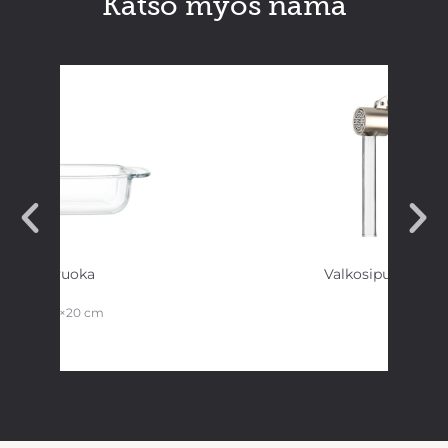
Katso myös nämä
Lasivuoka
Valkosipulipuristi
1,8 L 30×20 cm