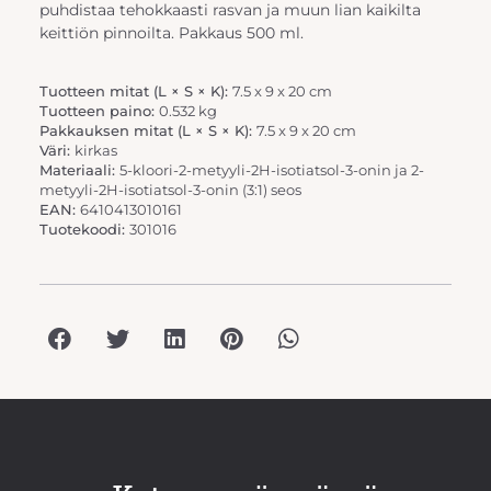
puhdistaa tehokkaasti rasvan ja muun lian kaikilta
keittiön pinnoilta. Pakkaus 500 ml.
Tuotteen mitat (L × S × K):
7.5 x 9 x 20 cm
Tuotteen paino:
0.532 kg
Pakkauksen mitat (L × S × K):
7.5 x 9 x 20 cm
Väri:
kirkas
Materiaali:
5-kloori-2-metyyli-2H-isotiatsol-3-onin ja 2-
metyyli-2H-isotiatsol-3-onin (3:1) seos
EAN:
6410413010161
Tuotekoodi:
301016