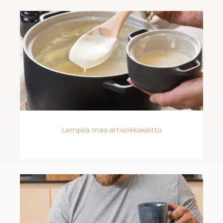
Lempeä maa-artisokkakeitto