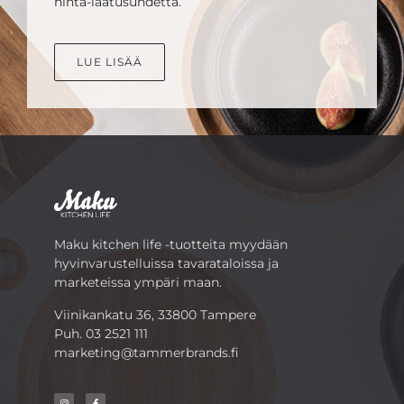
hinta-laatusuhdetta.
LUE LISÄÄ
Maku kitchen life -tuotteita myydään
hyvinvarustelluissa tavarataloissa ja
marketeissa ympäri maan.
Viinikankatu 36, 33800 Tampere
Puh.
03 2521 111
marketing@tammerbrands.fi