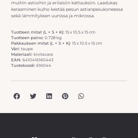
muihin astioihin ja erilaisiin kattauksiin. Laadukas
keraaminen kulho kestää pesun astianpesukoneessa
sekä lämmityksen uunissa ja mikrossa.
Tuotteen mitat (L × S × K):
15 x 10.5 x 15 cm
Tuotteen paino:
0.728 kg
Pakkauksen mitat (L × S × K):
15 x 10.5 x 15 cm
Väri:
taupe
Materiaali:
kivitavara
EAN:
6410416160443
Tuotekoodi:
616044