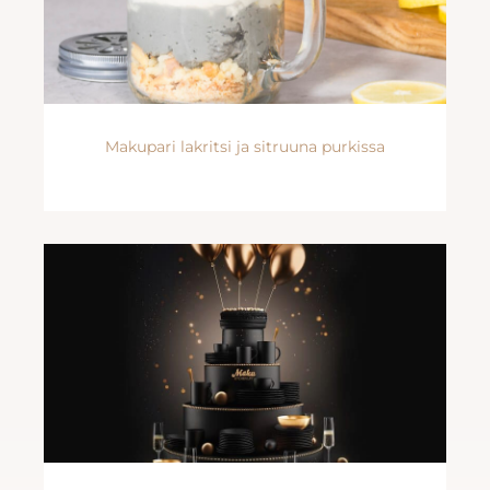
Makupari lakritsi ja sitruuna purkissa