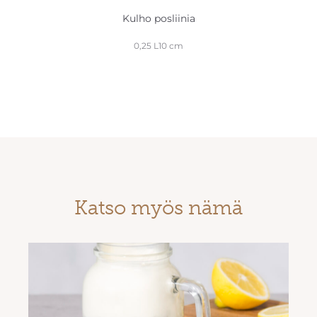
erästä
Kulho posliinia
0,25 L10 cm
Katso myös nämä