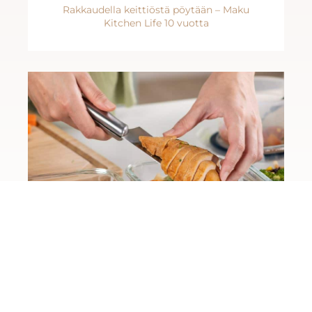
Rakkaudella keittiöstä pöytään – Maku
Kitchen Life 10 vuotta
Protected: Vakumoi tyylikkäästi ja kätevästi
Serve & Store -sarjan tuotteilla