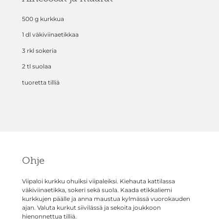
500 g kurkkua
1 dl väkiviinaetikkaa
3 rkl sokeria
2 tl suolaa
tuoretta tilliä
Ohje
Viipaloi kurkku ohuiksi viipaleiksi. Kiehauta kattilassa
väkiviinaetikka, sokeri sekä suola. Kaada etikkaliemi
kurkkujen päälle ja anna maustua kylmässä vuorokauden
ajan. Valuta kurkut siivilässä ja sekoita joukkoon
hienonnettua tilliä.