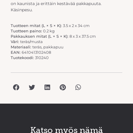
on kaunista ja erittäin kestävää pakkapuuta.
Käsinpesu.
Tuotteen mitat (L × S × K):
3.5 x 2 x 34 cm
Tuotteen paino:
0.2 kg
Pakkauksen mitat (L × S × K):
8 x 3 x 37.5 cm
Väri:
teräs/musta
Materiaali:
teräs, pakkapuu
EAN:
6410413102408
Tuotekoodi:
310240
Katso myös nämä