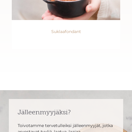
Suklaafondant
Jälleenmyyjäksi?
Toivotamme tervetulleiksi jälleenmyyjät, jotka
arvostavat tyyliä, laatua, laajaa