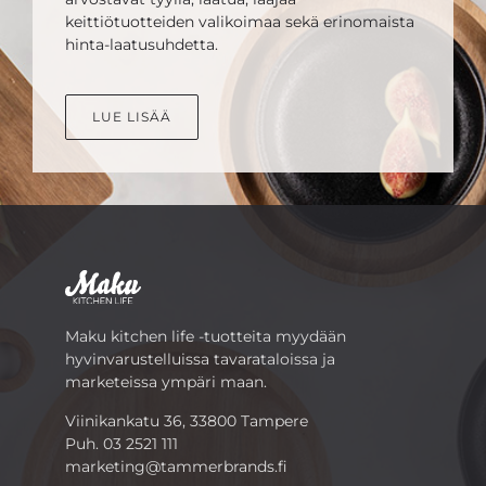
keittiötuotteiden valikoimaa sekä erinomaista
hinta-laatusuhdetta.
LUE LISÄÄ
Maku kitchen life -tuotteita myydään
hyvinvarustelluissa tavarataloissa ja
marketeissa ympäri maan.
Viinikankatu 36, 33800 Tampere
Puh.
03 2521 111
marketing@tammerbrands.fi