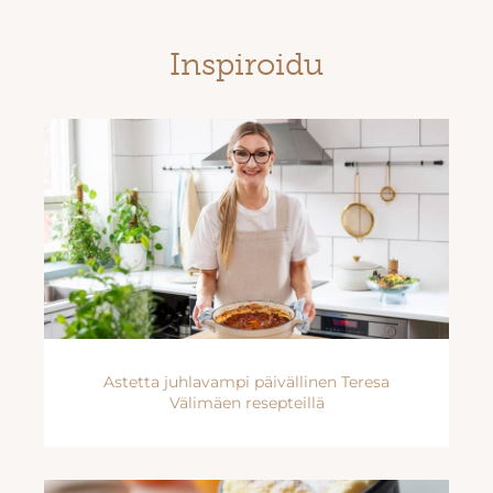
Inspiroidu
Astetta juhlavampi päivällinen Teresa
Välimäen resepteillä