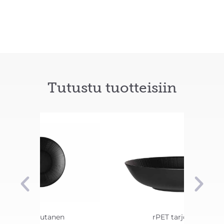
Tutustu tuotteisiin
rPET lautanen
rPET tarjoilukulho