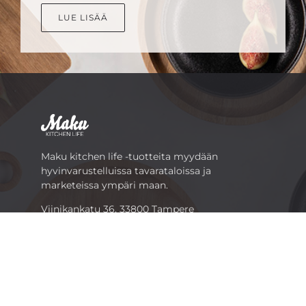
LUE LISÄÄ
Maku kitchen life -tuotteita myydään
hyvinvarustelluissa tavarataloissa ja
marketeissa ympäri maan.
Viinikankatu 36, 33800 Tampere
Puh.
03 2521 111
marketing@tammerbrands.fi