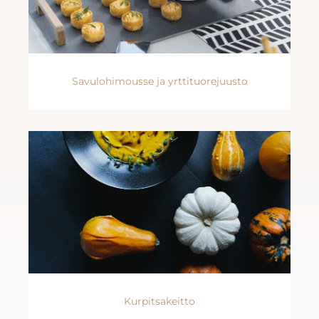
Savulohimousse ja yrttituorejuusto
Kurpitsakeitto