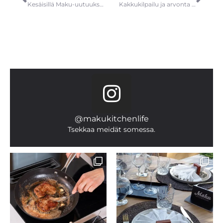
Kesäisillä Maku-uutuuksilla tarjottavat siirtyvät helposti ulos
Kakkukilpailu ja arvonta aloittivat Makun 10-vuotisjuhlan
@makukitchenlife
Tsekkaa meidät somessa.