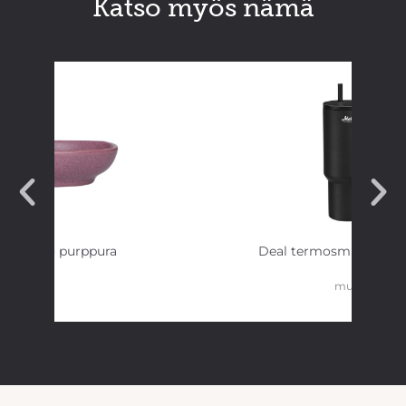
Katso myös nämä
inikulho purppura
Deal termosmuki pillill
musta