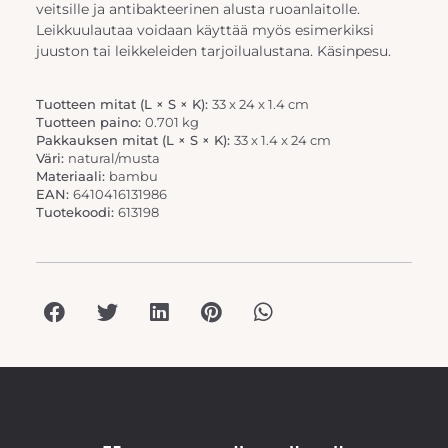
veitsille ja antibakteerinen alusta ruoanlaitolle.
Leikkuulautaa voidaan käyttää myös esimerkiksi
juuston tai leikkeleiden tarjoilualustana. Käsinpesu.
Tuotteen mitat (L × S × K):
33 x 24 x 1.4 cm
Tuotteen paino:
0.701 kg
Pakkauksen mitat (L × S × K):
33 x 1.4 x 24 cm
Väri:
natural/musta
Materiaali:
bambu
EAN:
6410416131986
Tuotekoodi:
613198