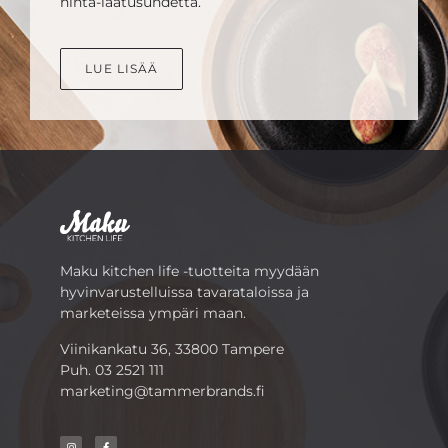
hinta-laatusuhdetta.
LUE LISÄÄ
Maku kitchen life -tuotteita myydään
hyvinvarustelluissa tavarataloissa ja
marketeissa ympäri maan.
Viinikankatu 36, 33800 Tampere
Puh.
03 2521 111
marketing@tammerbrands.fi