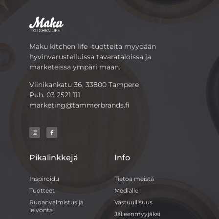
Maku kitchen life -tuotteita myydään
hyvinvarustelluissa tavarataloissa ja
marketeissa ympäri maan.
Viinikankatu 36, 33800 Tampere
Puh.
03 2521 111
marketing@tammerbrands.fi
Pikalinkkejä
Info
Inspiroidu
Tietoa meistä
Tuotteet
Medialle
Ruoanvalmistus ja
Vastuullisuus
leivonta
Jälleenmyyjäksi