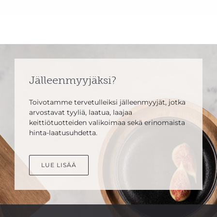
Jälleenmyyjäksi?
Toivotamme tervetulleiksi jälleenmyyjät, jotka
arvostavat tyyliä, laatua, laajaa
keittiötuotteiden valikoimaa sekä erinomaista
hinta-laatusuhdetta.
LUE LISÄÄ