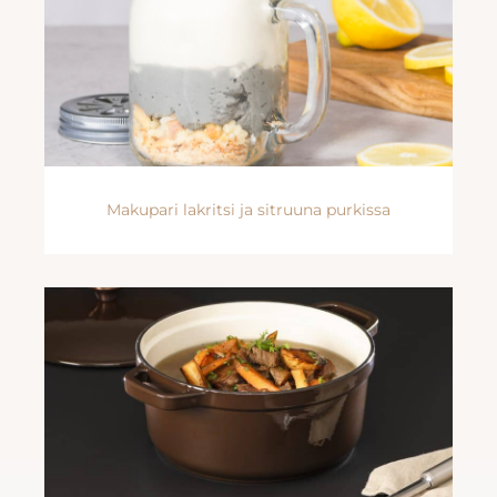
Makupari lakritsi ja sitruuna purkissa