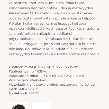
valmistettu taotusta alumiinista, mikä takaa
erinomaisen lämmönjohtavuuden ja kestävyyden.
Keraaminen tarttumaton Greblon-pinnoite tekee
ruoanlaitosta vaivatonta ja puhdistuksesta helppoa.
Kattilan kullanväriset kahvat lisäävät keittiöön
ripauksen ylellisyyttä. Kattilassa on tyylikäs muotoilu
ja kaunis uritettu ulkopinta. Lasikansi
höyrynpoistoaukolla. Vetoisuus 4,4 L. Kattila sopii
kaikille liesityypeille, joten voit käyttää sitä huoletta
niin kaasulla, sähköllä kuin induktiollakin. Parhaan
kestävyyden takaamiseksi suosittelemme käsinpesua.
Tuotteen mitat (L × S × K):
36.5 x 25.5 x 15 cm
Tuotteen paino:
1.635 kg
Pakkauksen mitat (L × S × K):
36.5 x 25.5 x 13 cm
Väri:
beige/kulta/kirkas
Materiaali:
kierrätetty alumiini, ruostumaton teräs/ lasi
EAN:
6410416545912
Tuotekoodi:
654591