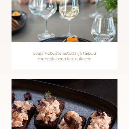
Laaja Robuste-astiasarja taipuu
monenlaiseen kattaukseen