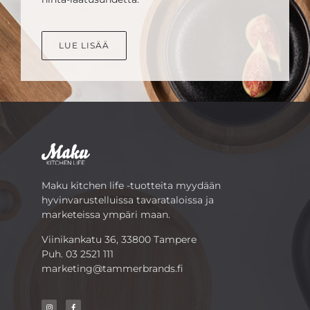
LUE LISÄÄ
Maku kitchen life -tuotteita myydään
hyvinvarustelluissa tavarataloissa ja
marketeissa ympäri maan.
Viinikankatu 36, 33800 Tampere
Puh.
03 2521 111
marketing@tammerbrands.fi