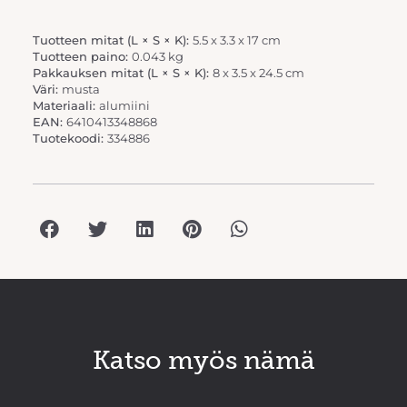
Tuotteen mitat (L × S × K):
5.5 x 3.3 x 17 cm
Tuotteen paino:
0.043 kg
Pakkauksen mitat (L × S × K):
8 x 3.5 x 24.5 cm
Väri:
musta
Materiaali:
alumiini
EAN:
6410413348868
Tuotekoodi:
334886
Katso myös nämä