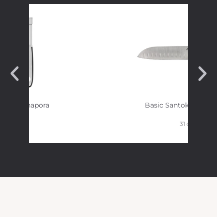
Omenapora
Basic Santoku veitsi 
31 cm