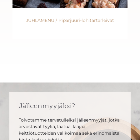
JUHLAMENU / Piparjuuri-lohitartarleivät
Jälleenmyyjäksi?
Toivotamme tervetulleiksi jälleenmyyjät, jotka
arvostavat tyyliä, laatua, laajaa
keittiötuotteiden valikoimaa sekä erinomaista
hinta-laatusuhdetta.