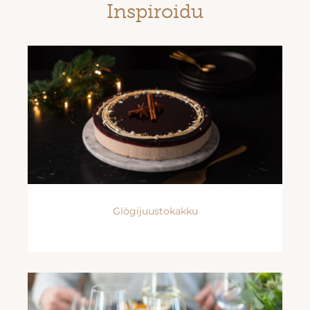
Inspiroidu
Glögijuustokakku