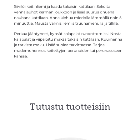
Siivilöi keitinliemi ja kaada takaisin kattilaan. Sekoita
vehnäjauhot kerman joukkoon ja lisää suurus ohuena
nauhana kattilaan. Anna kiehua miedolla lämmöllä noin 5
minuuttia. Mausta valmis liemi sitruunamehulla ja tillillä.
Perkaa jäähtyneet, kypsät kalapalat ruodottomiksi. Nosta
kalapalat ja viipaloitu maksa takaisin kattilaan. Kuumenna
ja tarkista maku. Lisää suolaa tarvittaessa. Tarjoa
mademuhennos keitettyjen perunoiden tai perunasoseen
kanssa.
Tutustu tuotteisiin