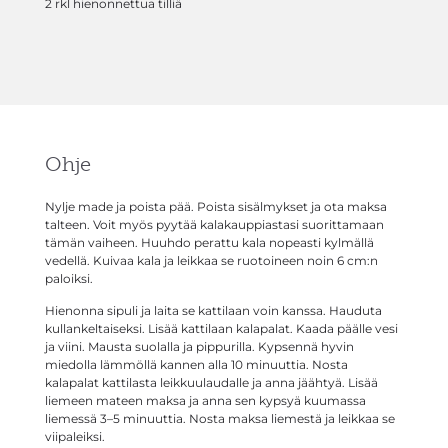
2 rkl hienonnettua tilliä
Ohje
Nylje made ja poista pää. Poista sisälmykset ja ota maksa
talteen. Voit myös pyytää kalakauppiastasi suorittamaan
tämän vaiheen. Huuhdo perattu kala nopeasti kylmällä
vedellä. Kuivaa kala ja leikkaa se ruotoineen noin 6 cm:n
paloiksi.
Hienonna sipuli ja laita se kattilaan voin kanssa. Hauduta
kullankeltaiseksi. Lisää kattilaan kalapalat. Kaada päälle vesi
ja viini. Mausta suolalla ja pippurilla. Kypsennä hyvin
miedolla lämmöllä kannen alla 10 minuuttia. Nosta
kalapalat kattilasta leikkuulaudalle ja anna jäähtyä. Lisää
liemeen mateen maksa ja anna sen kypsyä kuumassa
liemessä 3–5 minuuttia. Nosta maksa liemestä ja leikkaa se
viipaleiksi.