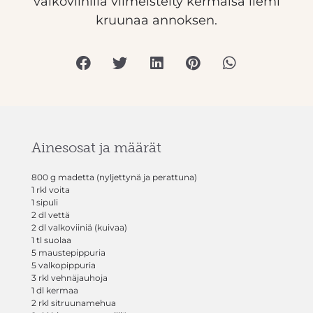
valkoviinillä viimeistelty kermaisa liemi
kruunaa annoksen.
Ainesosat ja määrät
800 g madetta (nyljettynä ja perattuna)
1 rkl voita
1 sipuli
2 dl vettä
2 dl valkoviiniä (kuivaa)
1 tl suolaa
5 maustepippuria
5 valkopippuria
3 rkl vehnäjauhoja
1 dl kermaa
2 rkl sitruunamehua