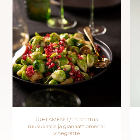
JUHLAMENU / Paistettua
ruusukaalia ja granaattiomena-
vinegrette