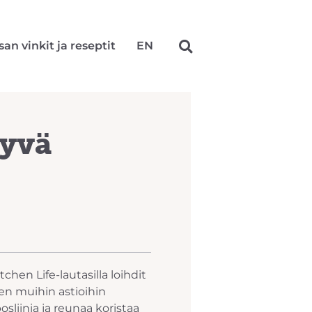
san vinkit ja reseptit
EN
syvä
chen Life-lautasilla loihdit
en muihin astioihin
sliinia ja reunaa koristaa