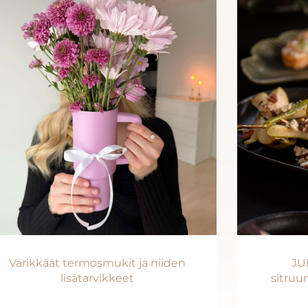
Värikkäät termosmukit ja niiden
JU
lisätarvikkeet
sitruu