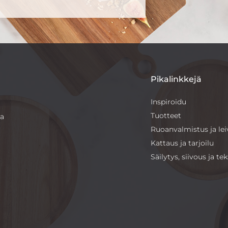
Pikalinkkejä
Inspiroidu
Tuotteet
sa
Ruoanvalmistus ja le
Kattaus ja tarjoilu
Säilytys, siivous ja teks