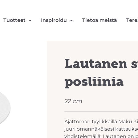
Tuotteet
Inspiroidu
Tietoa meistä
Tere
Lautanen 
posliinia
22 cm
Ajattoman tyylikkäillä Maku Kit
juuri omannäköisesi kattauks
yhdistelemällä. Lautanen on po