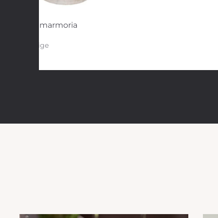
Voipurkki marmoria
beige