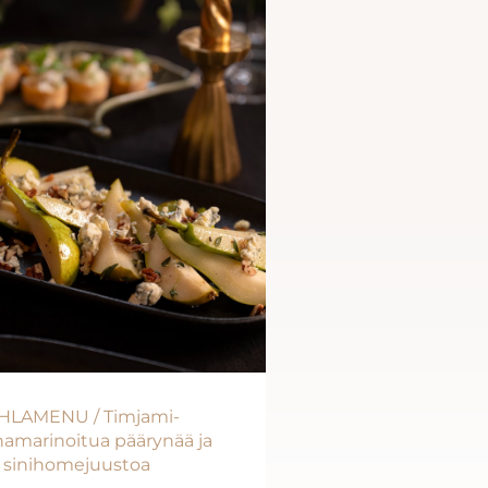
HLAMENU / Timjami-
namarinoitua päärynää ja
sinihomejuustoa