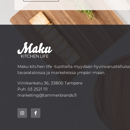
Maku kitchen life -tuotteita myydään hyvinvarustelluis
tavarataloissa ja marketeissa ympäri maan.
Viinikankatu 36, 33800 Tampere
Puh.
03 2521 111
marketing@tammerbrands.fi