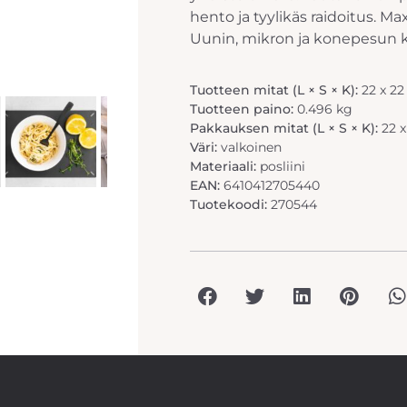
hento ja tyylikäs raidoitus. Ma
Uunin, mikron ja konepesun k
Tuotteen mitat (L × S × K):
22 x 22
Tuotteen paino:
0.496 kg
Pakkauksen mitat (L × S × K):
22 x
Väri:
valkoinen
Materiaali:
posliini
EAN:
6410412705440
Tuotekoodi:
270544