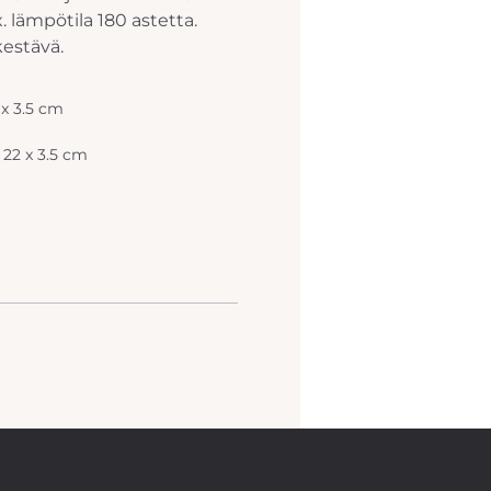
x. lämpötila 180 astetta.
estävä.
 x 3.5 cm
 22 x 3.5 cm