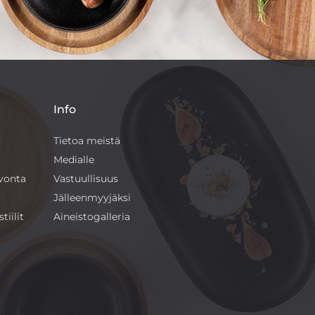
Info
Tietoa meistä
Medialle
ivonta
Vastuullisuus
Jälleenmyyjäksi
tiilit
Aineistogalleria