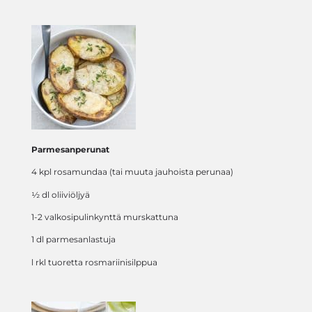
Parmesanperunat
4 kpl rosamundaa (tai muuta jauhoista perunaa)
½ dl oliiviöljyä
1-2 valkosipulinkynttä murskattuna
1 dl parmesanlastuja
l rkl tuoretta rosmariinisilppua