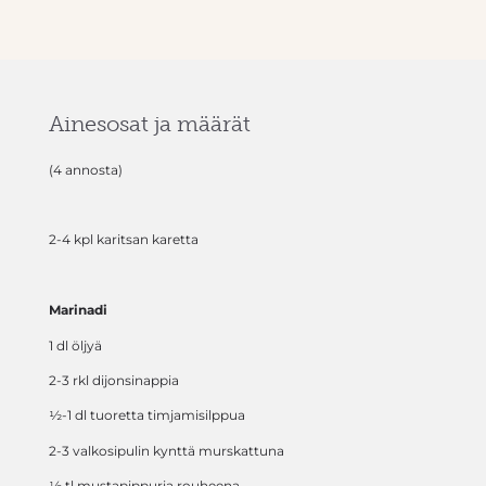
Ainesosat ja määrät
(4 annosta)
2-4 kpl karitsan karetta
Marinadi
1 dl öljyä
2-3 rkl dijonsinappia
½-1 dl tuoretta timjamisilppua
2-3 valkosipulin kynttä murskattuna
½ tl mustapippuria rouheena