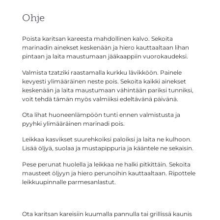
Ohje
Poista karitsan kareesta mahdollinen kalvo. Sekoita
marinadin ainekset keskenään ja hiero kauttaaltaan lihan
pintaan ja laita maustumaan jääkaappiin vuorokaudeksi.
Valmista tzatziki raastamalla kurkku lävikköön. Painele
kevyesti ylimääräinen neste pois. Sekoita kaikki ainekset
keskenään ja laita maustumaan vähintään pariksi tunniksi,
voit tehdä tämän myös valmiiksi edeltävänä päivänä.
Ota lihat huoneenlämpöön tunti ennen valmistusta ja
pyyhki ylimääräinen marinadi pois.
Leikkaa kasvikset suurehkoiksi paloiksi ja laita ne kulhoon.
Lisää öljyä, suolaa ja mustapippuria ja kääntele ne sekaisin.
Pese perunat huolella ja leikkaa ne halki pitkittäin. Sekoita
mausteet öljyyn ja hiero perunoihin kauttaaltaan. Ripottele
leikkuupinnalle parmesanlastut.
Ota karitsan kareisiin kuumalla pannulla tai grillissä kaunis