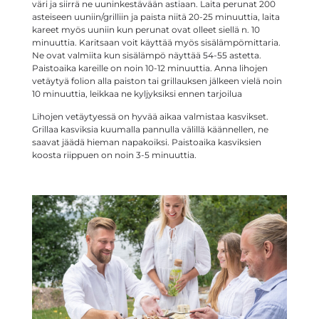
väri ja siirrä ne uuninkestävään astiaan. Laita perunat 200
asteiseen uuniin/grilliin ja paista niitä 20-25 minuuttia, laita
kareet myös uuniin kun perunat ovat olleet siellä n. 10
minuuttia. Karitsaan voit käyttää myös sisälämpömittaria.
Ne ovat valmiita kun sisälämpö näyttää 54-55 astetta.
Paistoaika kareille on noin 10-12 minuuttia. Anna lihojen
vetäytyä folion alla paiston tai grillauksen jälkeen vielä noin
10 minuuttia, leikkaa ne kyljyksiksi ennen tarjoilua
Lihojen vetäytyessä on hyvää aikaa valmistaa kasvikset.
Grillaa kasviksia kuumalla pannulla välillä käännellen, ne
saavat jäädä hieman napakoiksi. Paistoaika kasviksien
koosta riippuen on noin 3-5 minuuttia.