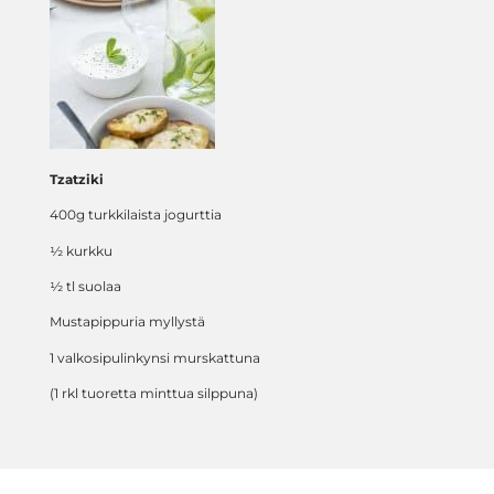
Tzatziki
400g turkkilaista jogurttia
½ kurkku
½ tl suolaa
Mustapippuria myllystä
1 valkosipulinkynsi murskattuna
(1 rkl tuoretta minttua silppuna)