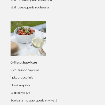
½ tl rosepippuria rouheena
Grillatut kasvikset
2 kpl suippopaprikaa
1 pkt broccolinia
1 kesäkurpitsa
½ dl oliiviöljyä
Suolaa ja mustapippuria myllystä