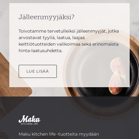
Jälleenmyyjäksi?
Toivotamme tervetulleiksi jälleenmyyjät, jotka
arvostavat tyyliä, laatua, laajaa
keittiötuotteiden valikoimaa sekä erinomaista
hinta-laatusuhdetta.
LUE LISÄÄ
Maku kitchen life -tuotteita myydään