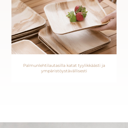
Palmunlehtilautasilla katat tyylikkäästi ja
ympäristöystävällisesti