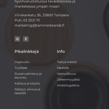
hyvinvarustelluissa tavarataloissa ja
marketeissa ympäri maan.
Viinikankatu 36, 33800 Tampere
Puh.
03 2521 111
marketing@tammerbrands.fi
Pikalinkkejä
Info
Inspiroidu
Tietoa meistä
Tuotteet
Medialle
Ruoanvalmistus ja
Vastuullisuus
leivonta
Jälleenmyyjäksi
Kattaus ja tarjoilu
Aineistogalleria
Säilytys, siivous ja
tekstiilit