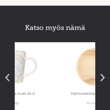
Katso myös nämä
ka Patula muki 45 cl
Palmunlehtilautanen 
beige
25 cm 10 kpl