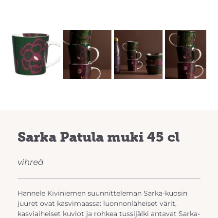
Previous
Next
Sarka Patula muki 45 cl
vihreä
Hannele Kiviniemen suunnitteleman Sarka-kuosin
juuret ovat kasvimaassa: luonnonläheiset värit,
kasviaiheiset kuviot ja rohkea tussijälki antavat Sarka-