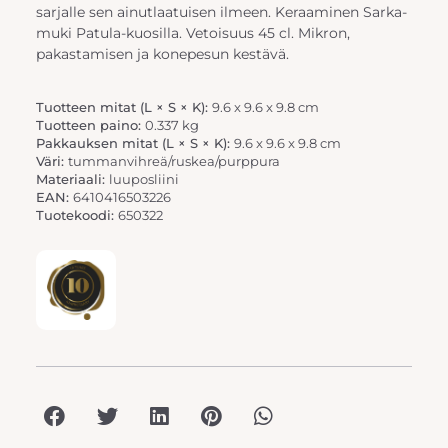
sarjalle sen ainutlaatuisen ilmeen. Keraaminen Sarka-
muki Patula-kuosilla. Vetoisuus 45 cl. Mikron,
pakastamisen ja konepesun kestävä.
Tuotteen mitat (L × S × K):
9.6 x 9.6 x 9.8 cm
Tuotteen paino:
0.337 kg
Pakkauksen mitat (L × S × K):
9.6 x 9.6 x 9.8 cm
Väri:
tummanvihreä/ruskea/purppura
Materiaali:
luuposliini
EAN:
6410416503226
Tuotekoodi:
650322