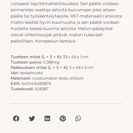
runsaasti käyttömahdollisuuksia. Sen päälle voidaan
esimerkiksi asettaa astioita kuivumaan joko altaan
päälle tai työskentelytasolle. RST-materiaalin ansiosta
matto kestää hyvin kuumuutta ja sen päälle voidaan
huoletta laskea kuumia astioita. Maton päädyissä
olevat silikonisuojat pitävät maton tukevasti
paikoillaan. Konepesun kestävä.
Tuotteen mitat (L × S × K):
33 x 49 x 1 cm
Tuotteen paino:
0.388 kg
Pakkauksen mitat (L × S × K):
5 x 49 x 5 cm
Väri:
teräs/musta
Materiaali:
ruostumaton teräs, silikoni
EAN:
6410416283876
Tuotekoodi:
628387