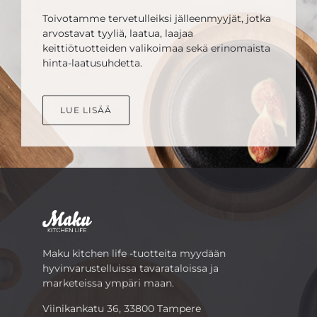
Toivotamme tervetulleiksi jälleenmyyjät, jotka
arvostavat tyyliä, laatua, laajaa
keittiötuotteiden valikoimaa sekä erinomaista
hinta-laatusuhdetta.
LUE LISÄÄ
Maku kitchen life -tuotteita myydään
hyvinvarustelluissa tavarataloissa ja
marketeissa ympäri maan.
Viinikankatu 36, 33800 Tampere