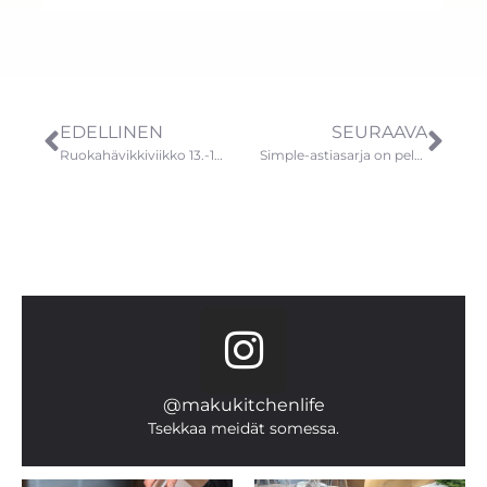
EDELLINEN
SEURAAVA
Ruokahävikkiviikko 13.-19.9.
Simple-astiasarja on pelkistetty ja maanläheinen
@makukitchenlife
Tsekkaa meidät somessa.