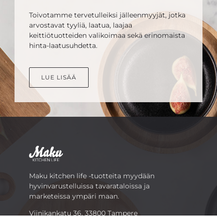
Toivotamme tervetulleiksi jälleenmyyjät, jotka
arvostavat tyyliä, laatua, laajaa
keittiötuotteiden valikoimaa sekä erinomaista
hinta-laatusuhdetta.
LUE LISÄÄ
Maku kitchen life -tuotteita myydään
hyvinvarustelluissa tavarataloissa ja
marketeissa ympäri maan.
Viinikankatu 36, 33800 Tampere