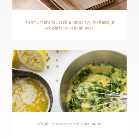
Palmunlehtilautasilla katat tyylikkäästi ja
ympäristöystävällisesti
Vinkit parsan valmistamiseen