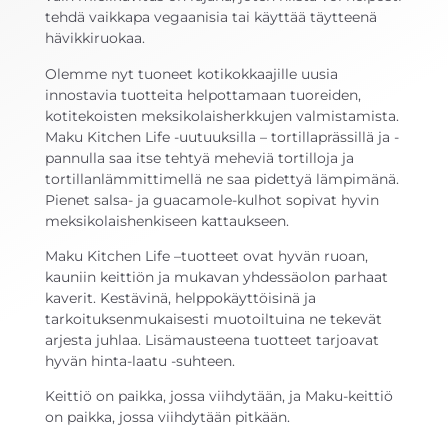
tehdä vaikkapa vegaanisia tai käyttää täytteenä
hävikkiruokaa.
Olemme nyt tuoneet kotikokkaajille uusia
innostavia tuotteita helpottamaan tuoreiden,
kotitekoisten meksikolaisherkkujen valmistamista.
Maku Kitchen Life -uutuuksilla – tortillaprässillä ja -
pannulla saa itse tehtyä meheviä tortilloja ja
tortillanlämmittimellä ne saa pidettyä lämpimänä.
Pienet salsa- ja guacamole-kulhot sopivat hyvin
meksikolaishenkiseen kattaukseen.
Maku Kitchen Life –tuotteet ovat hyvän ruoan,
kauniin keittiön ja mukavan yhdessäolon parhaat
kaverit. Kestävinä, helppokäyttöisinä ja
tarkoituksenmukaisesti muotoiltuina ne tekevät
arjesta juhlaa. Lisämausteena tuotteet tarjoavat
hyvän hinta-laatu -suhteen.
Keittiö on paikka, jossa viihdytään, ja Maku-keittiö
on paikka, jossa viihdytään pitkään.