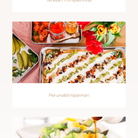
Teresan minipavlovat
Perunablinipannari