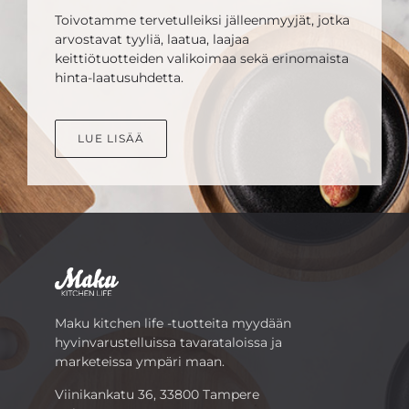
Toivotamme tervetulleiksi jälleenmyyjät, jotka
arvostavat tyyliä, laatua, laajaa
keittiötuotteiden valikoimaa sekä erinomaista
hinta-laatusuhdetta.
LUE LISÄÄ
Maku kitchen life -tuotteita myydään
hyvinvarustelluissa tavarataloissa ja
marketeissa ympäri maan.
Viinikankatu 36, 33800 Tampere