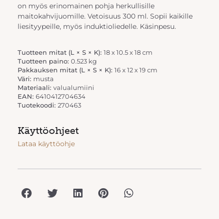
on myös erinomainen pohja herkullisille
maitokahvijuomille. Vetoisuus 300 ml. Sopii kaikille
liesityypeille, myös induktioliedelle. Käsinpesu.
Tuotteen mitat (L × S × K):
18 x 10.5 x 18 cm
Tuotteen paino:
0.523 kg
Pakkauksen mitat (L × S × K):
16 x 12 x 19 cm
Väri:
musta
Materiaali:
valualumiini
EAN:
6410412704634
Tuotekoodi:
270463
Käyttöohjeet
Lataa käyttöohje