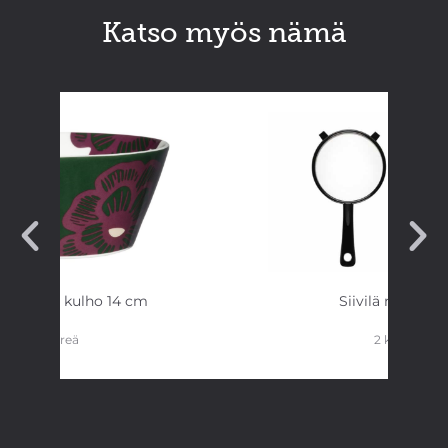
Katso myös nämä
ka Patula kulho 14 cm
Siivilä muovia
vihreä
2 kpl