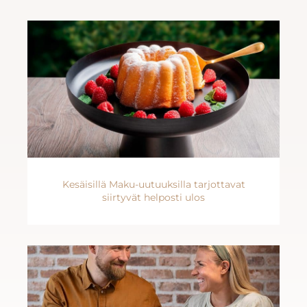
Kesäisillä Maku-uutuuksilla tarjottavat
siirtyvät helposti ulos