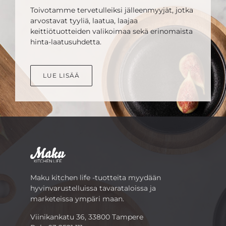
Toivotamme tervetulleiksi jälleenmyyjät, jotka
arvostavat tyyliä, laatua, laajaa
keittiötuotteiden valikoimaa sekä erinomaista
hinta-laatusuhdetta.
LUE LISÄÄ
Maku kitchen life -tuotteita myydään
hyvinvarustelluissa tavarataloissa ja
marketeissa ympäri maan.
Viinikankatu 36, 33800 Tampere