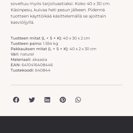
soveltuu myös tarjoiluastiaksi. Koko 40 x 30 cm.
Käsinpesu, kuivaa heti pesun jälkeen. Pidennä
tuotteen käyttöikää käsittelemällä se ajoittain
kasviöljyllä.
Tuotteen mitat (L × S × K):
40 x 30 x 2 cm
Tuotteen paino:
1.554 kg
Pakkauksen mitat (L × S × K):
40 x 2 x 30 cm
Väri:
natural
Materiaali:
akaasia
EAN:
6410416408446
Tuotekoodi:
640844