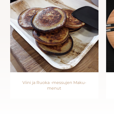
Viini ja Ruoka -messujen Maku-
menut