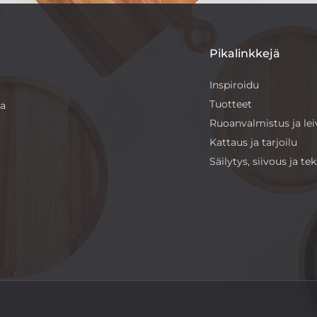
Pikalinkkejä
Inspiroidu
Tuotteet
sa
Ruoanvalmistus ja le
Kattaus ja tarjoilu
Säilytys, siivous ja teks