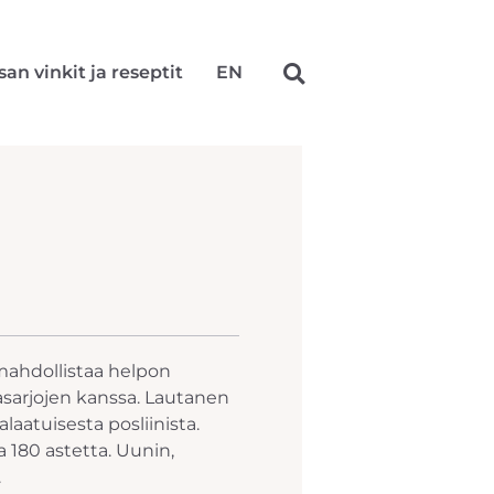
san vinkit ja reseptit
EN
mahdollistaa helpon
iasarjojen kanssa. Lautanen
aatuisesta posliinista.
a 180 astetta. Uunin,
.