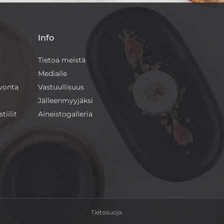
Info
Tietoa meistä
Medialle
ivonta
Vastuullisuus
Jälleenmyyjäksi
tiilit
Aineistogalleria
Tietosuoja