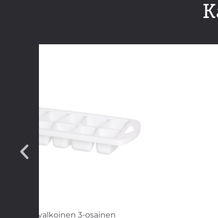
K
ottisetti valkoinen 3-osainen