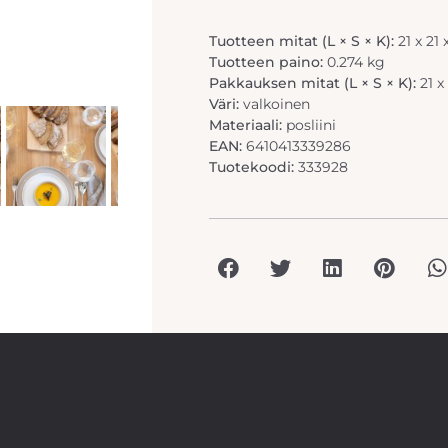
Tuotteen mitat (L × S × K):
21 x 21
Tuotteen paino:
0.274 kg
Pakkauksen mitat (L × S × K):
21 x
Väri:
valkoinen
Materiaali:
posliini
EAN:
6410413339286
Tuotekoodi:
333928