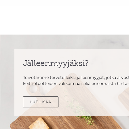
Jälleenmyyjäksi?
Toivotamme tervetulleiksi jälleenmyyjät, jotka arvosta
keittiötuotteiden valikoimaa sekä erinomaista hinta-
LUE LISÄÄ