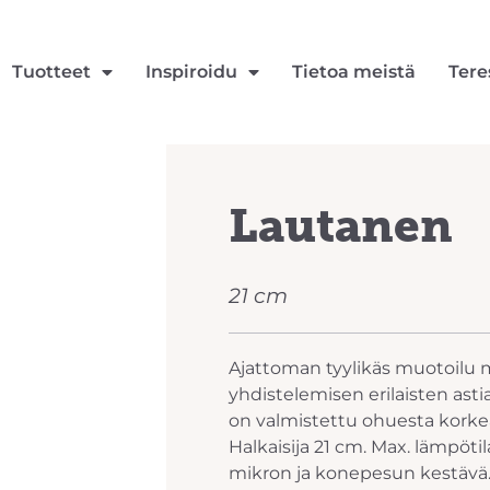
Tuotteet
Inspiroidu
Tietoa meistä
Tere
Lautanen
21 cm
Ajattoman tyylikäs muotoilu 
yhdistelemisen erilaisten ast
on valmistettu ohuesta korkeal
Halkaisija 21 cm. Max. lämpötil
mikron ja konepesun kestävä