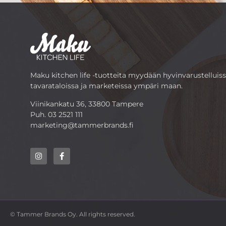
Maku kitchen life -tuotteita myydään hyvinvarustelluis
tavarataloissa ja marketeissa ympäri maan.
Viinikankatu 36, 33800 Tampere
Puh.
03 2521 111
marketing@tammerbrands.fi
© Tammer Brands Oy. All rights reserved.