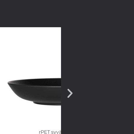
rPET syvälautanen