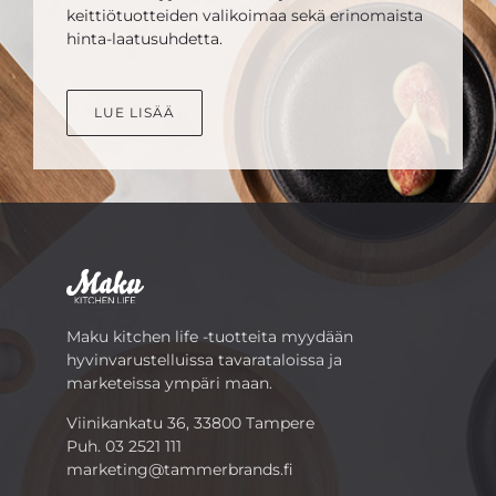
keittiötuotteiden valikoimaa sekä erinomaista
hinta-laatusuhdetta.
LUE LISÄÄ
Maku kitchen life -tuotteita myydään
hyvinvarustelluissa tavarataloissa ja
marketeissa ympäri maan.
Viinikankatu 36, 33800 Tampere
Puh.
03 2521 111
marketing@tammerbrands.fi