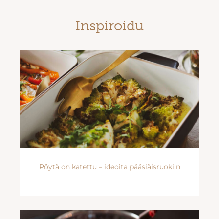
Inspiroidu
Pöytä on katettu – ideoita pääsiäisruokiin