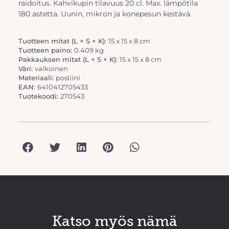
raidoitus. Kahvikupin tilavuus 20 cl. Max. lämpötila
180 astetta. Uunin, mikron ja konepesun kestävä.
Tuotteen mitat (L × S × K):
15 x 15 x 8 cm
Tuotteen paino:
0.409 kg
Pakkauksen mitat (L × S × K):
15 x 15 x 8 cm
Väri:
valkoinen
Materiaali:
posliini
EAN:
6410412705433
Tuotekoodi:
270543
Katso myös nämä