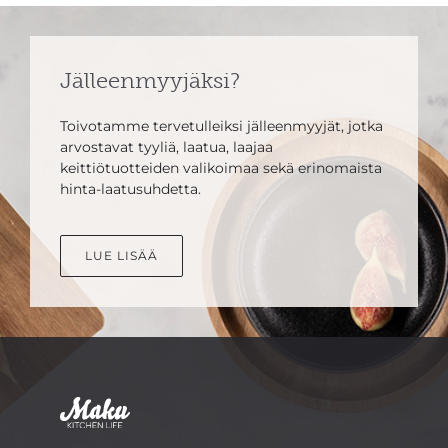
Jälleenmyyjäksi?
Toivotamme tervetulleiksi jälleenmyyjät, jotka
arvostavat tyyliä, laatua, laajaa
keittiötuotteiden valikoimaa sekä erinomaista
hinta-laatusuhdetta.
LUE LISÄÄ