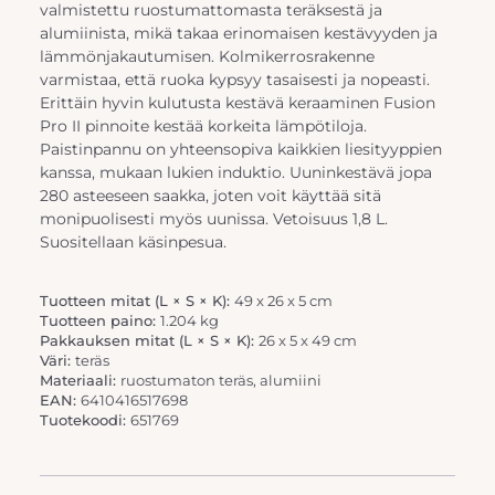
valmistettu ruostumattomasta teräksestä ja
alumiinista, mikä takaa erinomaisen kestävyyden ja
lämmönjakautumisen. Kolmikerrosrakenne
varmistaa, että ruoka kypsyy tasaisesti ja nopeasti.
Erittäin hyvin kulutusta kestävä keraaminen Fusion
Pro II pinnoite kestää korkeita lämpötiloja.
Paistinpannu on yhteensopiva kaikkien liesityyppien
kanssa, mukaan lukien induktio. Uuninkestävä jopa
280 asteeseen saakka, joten voit käyttää sitä
monipuolisesti myös uunissa. Vetoisuus 1,8 L.
Suositellaan käsinpesua.
Tuotteen mitat (L × S × K):
49 x 26 x 5 cm
Tuotteen paino:
1.204 kg
Pakkauksen mitat (L × S × K):
26 x 5 x 49 cm
Väri:
teräs
Materiaali:
ruostumaton teräs, alumiini
EAN:
6410416517698
Tuotekoodi:
651769