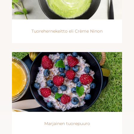
Tuorehernekeitto eli Crème Ninon
Marjainen tuorepuuro