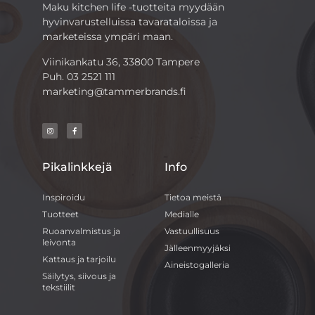
Maku kitchen life -tuotteita myydään
hyvinvarustelluissa tavarataloissa ja
marketeissa ympäri maan.
Viinikankatu 36, 33800 Tampere
Puh.
03 2521 111
marketing@tammerbrands.fi
Pikalinkkejä
Info
Inspiroidu
Tietoa meistä
Tuotteet
Medialle
Ruoanvalmistus ja
Vastuullisuus
leivonta
Jälleenmyyjäksi
Kattaus ja tarjoilu
Aineistogalleria
Säilytys, siivous ja
tekstiilit