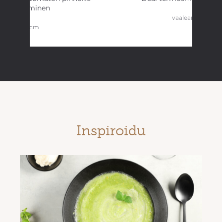
keraaminen
vaaleanvihreä
26 cm
Inspiroidu