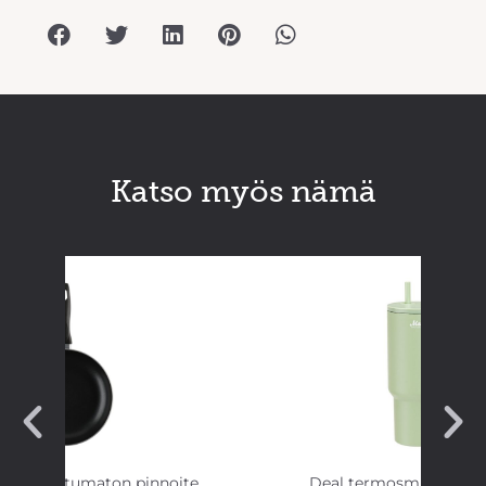
Katso myös nämä
annu tarttumaton pinnoite
Deal termosmuki pillill