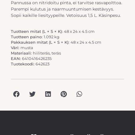
Pannussa on nitridoitu pinta, ei tarvitse rasvapolttoa.
Parempi kulutus ja naarmuuntumisen kestävyys.
Sopii kaikille liesityypeille. Vetoisuus 1,5 L. Käsinpesu.
Tuotteen mitat (L × S × K):
48 x 24 x 4.5 cm
Tuotteen paino:
1.092 kg
Pakkauksen mitat (L × S × K):
48 x 24 x 4.5 cm
Väri:
musta
Materiaali:
hiiliteräs, teräs
EAN:
6410416426235
Tuotekoodi:
642623