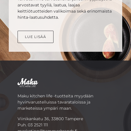
arvostavat tyyliä, laatua, laajaa
keittiötuotteiden valikoimaa sekä erinomaista
hinta-laatusuhdetta.
LUE LISÄÄ
Maku kitchen life -tuotteita myydään
hyvinvarustelluissa tavarataloissa ja
marketeissa ympäri maan.
Viinikankatu 36, 33800 Tampere
Puh.
03 2521 111
marketing@tammerbrands.fi