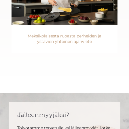
Meksikolaisesta ruoasta perheiden ja
ystävien yhteinen ajanviete
Jälleenmyyjäksi?
Toivotamme tervetulleiksi jälleenmyyjät, jotka