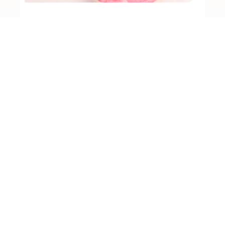
Vadelmaraakakakut
EDELLINEN
SEURAAVA
Pitkään haudutettu pata
Sisäfileepihvit Sous vide -keittimellä
Jälleenmyyjäksi?
Toivotamme tervetulleiksi jälleenmyyjät, jotka