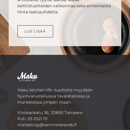
keittiötuotteiden valikoimaa sekä erinomaista
hinta-laatusuhdetta.
LUE LISÄÄ
Maku kitchen life -tuotteita myydään
hyvinvarustelluissa tavarataloissa ja
marketeissa ympäri maan.
Viinikankatu 36, 33800 Tampere
Puh.
03 2521 111
marketing@tammerbrands.fi