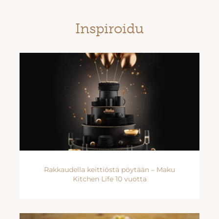
Inspiroidu
Rakkaudella keittiöstä pöytään – Maku
Kitchen Life 10 vuotta