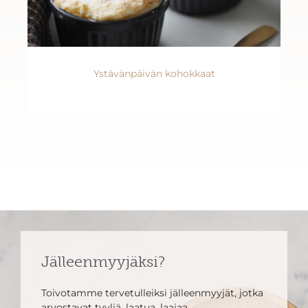
Ystävänpäivän kohokkaat
Jälleenmyyjäksi?
Toivotamme tervetulleiksi jälleenmyyjät, jotka
arvostavat tyyliä, laatua, laajaa