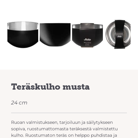
Previous
Next
Teräskulho musta
24 cm
Ruoan valmistukseen, tarjoiluun ja säilytykseen
sopiva, ruostumattomasta teräksestä valmistettu
kulho. Ruostumaton teräs on helppo puhdistaa ja