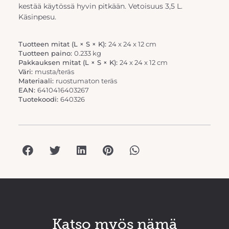
kestää käytössä hyvin pitkään. Vetoisuus 3,5 L.
Käsinpesu.
Tuotteen mitat (L × S × K):
24 x 24 x 12 cm
Tuotteen paino:
0.233 kg
Pakkauksen mitat (L × S × K):
24 x 24 x 12 cm
Väri:
musta/teräs
Materiaali:
ruostumaton teräs
EAN:
6410416403267
Tuotekoodi:
640326
Katso myös nämä