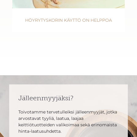
HÖYRYTYSKORIN KÄYTTÖ ON HELPPOA
Jälleenmyyjäksi?
Toivotamme tervetulleiksi jälleenmyyjät, jotka
arvostavat tyyliä, laatua, laajaa
keittiötuotteiden valikoimaa sekä erinomaista
hinta-laatusuhdetta.