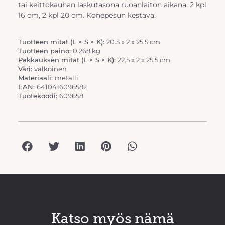
tai keittokauhan laskutasona ruoanlaiton aikana. 2 kpl
16 cm, 2 kpl 20 cm. Konepesun kestävä.
Tuotteen mitat (L × S × K):
20.5 x 2 x 25.5 cm
Tuotteen paino:
0.268 kg
Pakkauksen mitat (L × S × K):
22.5 x 2 x 25.5 cm
Väri:
valkoinen
Materiaali:
metalli
EAN:
6410416096582
Tuotekoodi:
609658
Katso myös nämä