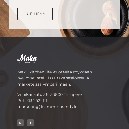
LUE LISÄÄ
Maku kitchen life -tuotteita myydään
hyvinvarustelluissa tavarataloissa ja
marketeissa ympäri maan.
Viinikankatu 36, 33800 Tampere
Puh.
03 2521 111
marketing@tammerbrands.fi